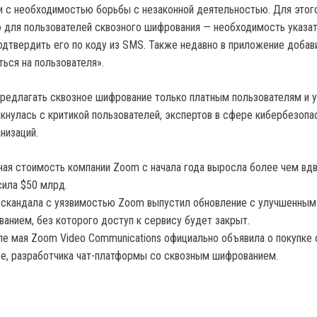
 с необходимостью борьбы с незаконной деятельностью. Для это
 для пользователей сквозного шифрования — необходимость указат
одтвердить его по коду из SMS. Также недавно в приложение добав
ься на пользователя».
редлагать сквозное шифрование только платным пользователям и 
лкнулась с критикой пользователей, экспертов в сфере кибербезопа
низаций.
ая стоимость компании Zoom с начала года выросла более чем вдв
ила $50 млрд.
скандала с уязвимостью Zoom выпустил обновление с улучшенным
анием, без которого доступ к сервису будет закрыт.
ле мая Zoom Video Communications официально объявила о покупке 
e, разработчика чат-платформы со сквозным шифрованием.