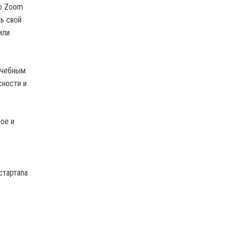
го Zoom
ь свой
или
учебным
сности и
ое и
стартапа