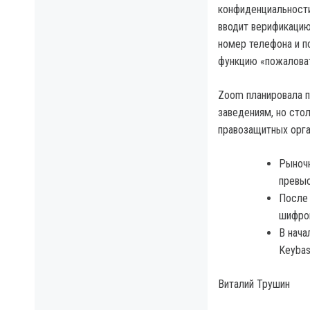
конфиденциальности
вводит верификацию
номер телефона и п
функцию «пожаловат
Zoom планировала п
заведениям, но сто
правозащитных орга
Рыночн
превыс
После 
шифров
В нача
Keybas
Виталий Трушин