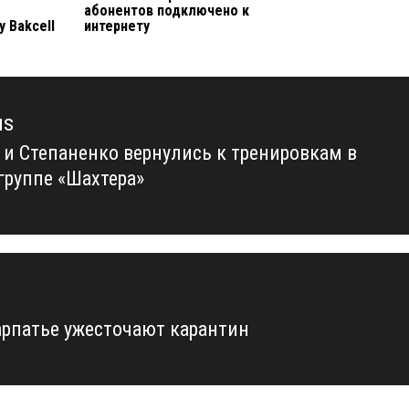
абонентов подключено к
 Bakcell
интернету
us
 и Степаненко вернулись к тренировкам в
us
группе «Шахтера»
арпатье ужесточают карантин