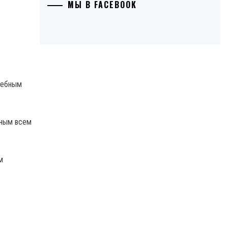
МЫ В FACEBOOK
чебным
пным всем
м