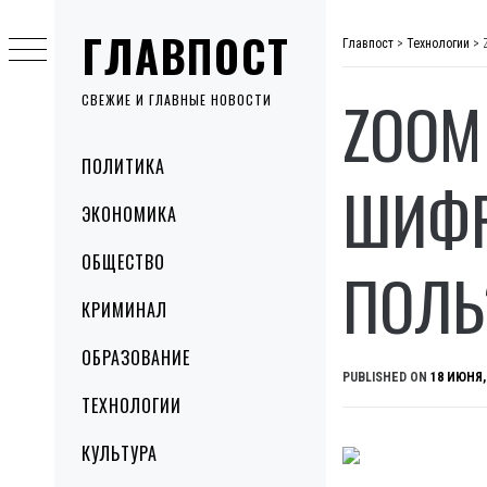
Skip
ГЛАВПОСТ
to
Главпост
>
Технологии
>
content
ZOOM
СВЕЖИЕ И ГЛАВНЫЕ НОВОСТИ
Primary
ПОЛИТИКА
Menu
ШИФР
ЭКОНОМИКА
ОБЩЕСТВО
ПОЛЬ
КРИМИНАЛ
ОБРАЗОВАНИЕ
PUBLISHED ON
18 ИЮНЯ,
ТЕХНОЛОГИИ
КУЛЬТУРА