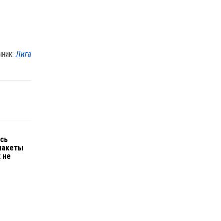
чник:
Лига
ись
пакеты
 не