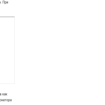
. При
а как
ернатора