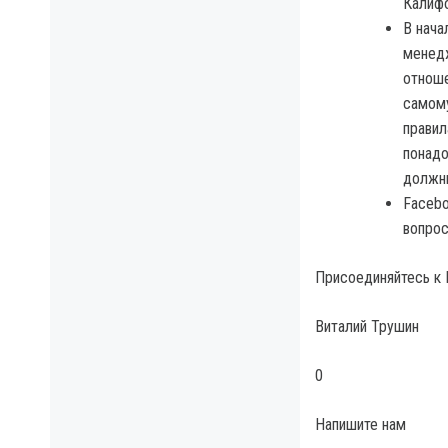
Калифо
В нача
менедж
отноше
самому
правил
понадо
должны
Facebo
вопрос
Присоединяйтесь к I
Виталий Трушин
0
Напишите нам