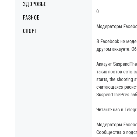
ЗДОРОВЬЕ
0
РАЗНОЕ
Модераторы Faceboo
СПОРТ
В Facebook не моде
другом аккаунте. Об
Аккаунт SuspendThe
таких постов есть с
starts, the shooting
считающаяся расистс
SuspendThePres заба
Читайте нас в Tele
Модераторы Faceboo
Сообщества о подст