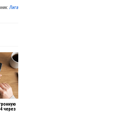
чник:
Лига
тронную
24 через