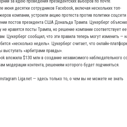
рнии за идею проведения президентских выборов по почте.
ле июня десятки сотрудников Facebook, включая нескольких топ-
еров компании, устроили акцию протеста против политики соцсети
нии постов президента США Дональда Трампа. Цукерберг объяснил
 не нравятся посты Трампа, но решение компании соответствует ее
ам. Цукерберг сообщил, что эти правила теперь могут изменить — н
бится «несколько недель». Цукерберг считает, что онлайн-платфор
 выступать «арбитрами правды».
ok вложила $130 млн в создание независимого наблюдательного с
ам модерации контента, решениям которого будет подчиняться.
nstagram Liga.net — здесь только то, о чем вы не можете не знать