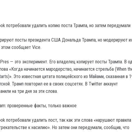
k потребовали удалить копию поста Трампа, но затем передумали
рируют посты президента США Дональда Трампа, но модерируют их
 этом сообщает Vice.
Pres — это эксперимент. Его владелец копирует посты Трампа. В о
лова «Когда начинается мародерство, начинается стрельба (When the
 starts)». Это известная цитата полицейского из Майами, сказанная в 1
кой. Трамп повторил ее в своих соцсетях. В Twitter аккаунт
нили на три дня за эти слова.
gram: проверенные факты, только важное
k потребовали удалить пост, так как эти слова «нарушают правила
рекательстве к насилию». Но затем они передумали, сообщив, что