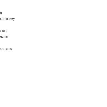
 в
, что ему
а это
мы не
овета по