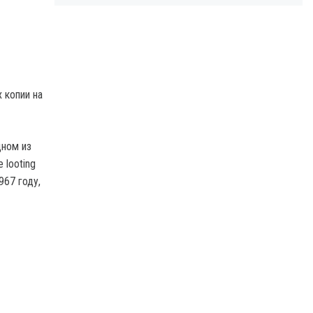
 копии на
дном из
 looting
967 году,