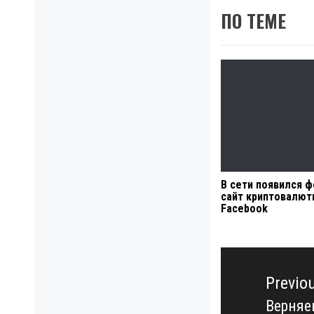
ПО ТЕМЕ
В сети появился 
сайт криптовалю
Facebook
Навигация
по
Previo
записям
Верняев
Previo