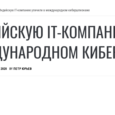
Индийскую IT-компанию уличили в международном кибершпионаже
ЙСКУЮ IT-КОМПАН
УНАРОДНОМ КИБ
 2020
BY
ПЕТР ЮРЬЕВ