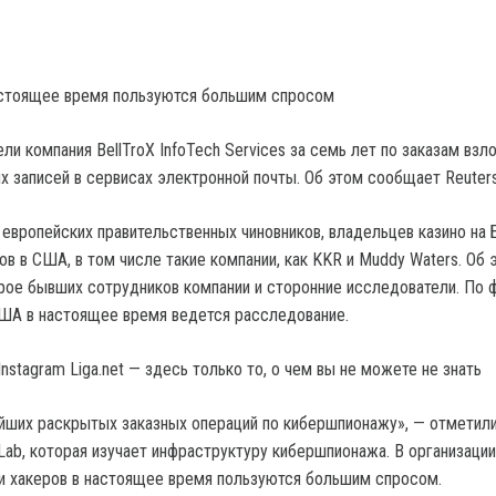
астоящее время пользуются большим спросом
и компания BellTroX InfoTech Services за семь лет по заказам взл
х записей в сервисах электронной почты. Об этом сообщает Reuters
 европейских правительственных чиновников, владельцев казино на 
в в США, в том числе такие компании, как KKR и Muddy Waters. Об 
рое бывших сотрудников компании и сторонние исследователи. По ф
 США в настоящее время ведется расследование.
nstagram Liga.net — здесь только то, о чем вы не можете не знать
ейших раскрытых заказных операций по кибершпионажу», — отметили
 Lab, которая изучает инфраструктуру кибершпионажа. В организации
ги хакеров в настоящее время пользуются большим спросом.