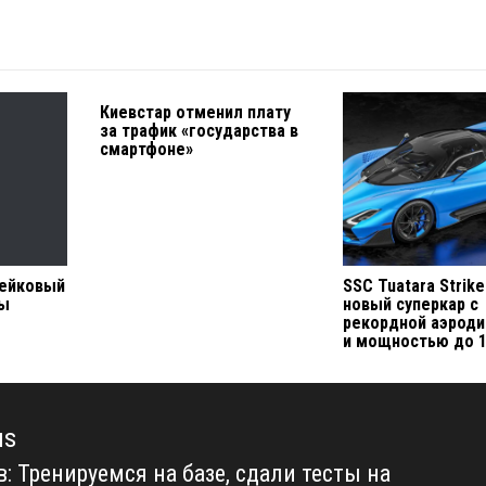
Киевстар отменил плату
за трафик «государства в
смартфоне»
фейковый
SSC Tuatara Strike
ты
новый суперкар с
рекордной аэрод
и мощностью до 1
us
: Тренируемся на базе, сдали тесты на
us