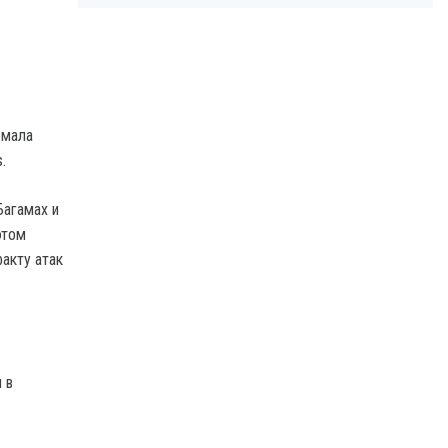
омала
.
Багамах и
этом
акту атак
 в