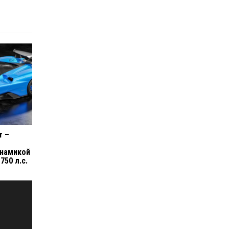
r –
инамикой
750 л.с.