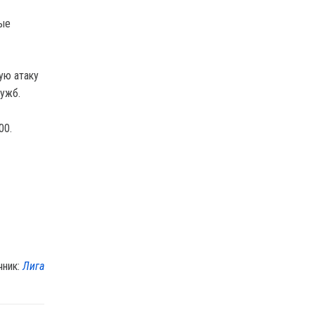
рые
ую атаку
лужб.
00.
чник:
Лига