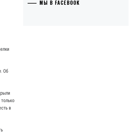
МЫ В FACEBOOK
делки
. Об
крыли
 только
есть в
ть