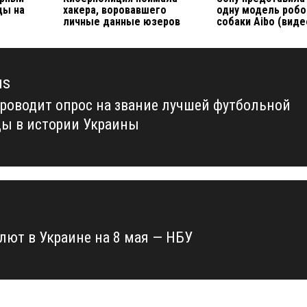
ды на
хакера, воровавшего
одну модель робо
личные данные юзеров
собаки Aibo (виде
us
роводит опрос на звание лучшей футбольной
us
ы в истории Украины
алют в Украине на 8 мая — НБУ