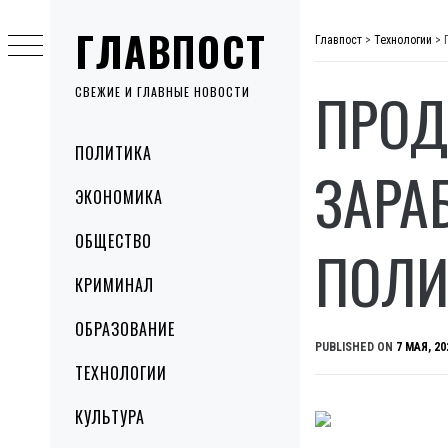
Skip
ГЛАВПОСТ
to
Главпост
>
Технологии
>
content
ПРОД
СВЕЖИЕ И ГЛАВНЫЕ НОВОСТИ
Primary
ПОЛИТИКА
Menu
ЗАРА
ЭКОНОМИКА
ОБЩЕСТВО
ПОЛ
КРИМИНАЛ
ОБРАЗОВАНИЕ
PUBLISHED ON
7 МАЯ, 20
ТЕХНОЛОГИИ
КУЛЬТУРА