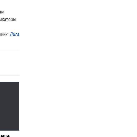
на
икаторы.
чник:
Лига
 еще