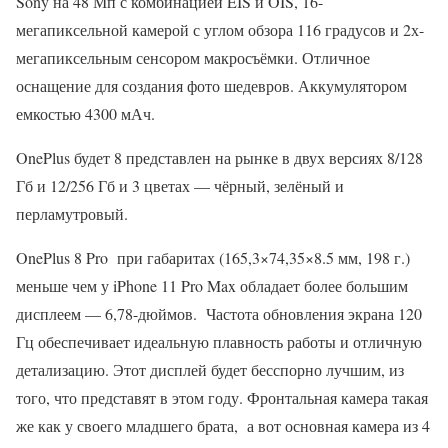
Sony на 48 Мп с комбинацией EIS и OIS, 16-
мегапиксельной камерой с углом обзора 116 градусов и 2х-
мегапиксельным сенсором макросъёмки. Отличное
оснащение для создания фото шедевров. Аккумулятором
емкостью 4300 мАч.
OnePlus будет 8 представлен на рынке в двух версиях 8/128
Гб и 12/256 Гб и 3 цветах — чёрный, зелёный и
перламутровый.
OnePlus 8 Pro при габаритах (165,3×74,35×8.5 мм, 198 г.)
меньше чем у iPhone 11 Pro Max обладает более большим
дисплеем — 6,78-дюймов. Частота обновления экрана 120
Гц обеспечивает идеальную плавность работы и отличную
детализацию. Этот дисплей будет бесспорно лучшим, из
того, что представят в этом году. Фронтальная камера такая
же как у своего младшего брата, а вот основная камера из 4