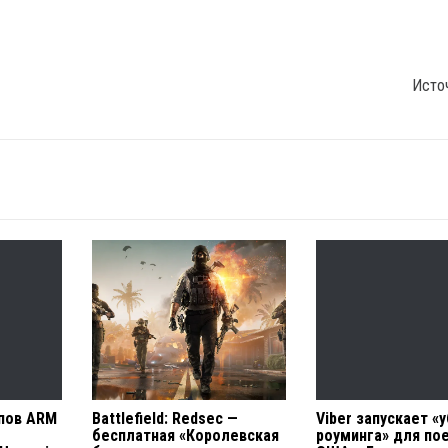
Исто
пов ARM
Battlefield: Redsec —
Viber запускает «
бесплатная «Королевская
роуминга» для по