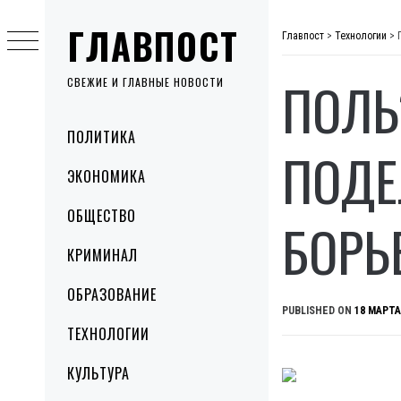
Skip
ГЛАВПОСТ
to
Главпост
>
Технологии
>
content
ПОЛЬ
СВЕЖИЕ И ГЛАВНЫЕ НОВОСТИ
Primary
ПОЛИТИКА
Menu
ПОДЕ
ЭКОНОМИКА
ОБЩЕСТВО
БОРЬ
КРИМИНАЛ
ОБРАЗОВАНИЕ
PUBLISHED ON
18 МАРТА
ТЕХНОЛОГИИ
КУЛЬТУРА