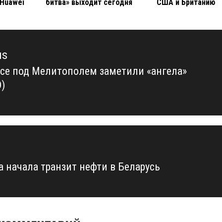
 Huawei
битва» выходит сегодня
США и Британию
us
ссе под Мелитополем заметили «ангела»
us
)
а начала транзит нефти в Беларусь