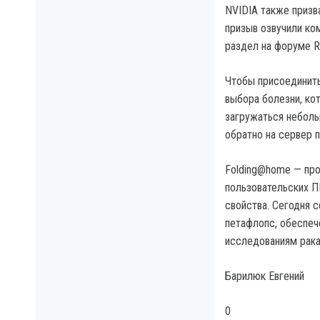
NVIDIA также призв
призыв озвучили ко
раздел на форуме Re
Чтобы присоединить
выбора болезни, ко
загружаться неболь
обратно на сервер п
Folding@home — пр
пользовательских П
свойства. Сегодня 
петафлопс, обеспеч
исследованиям рака
Барилюк Евгений
0