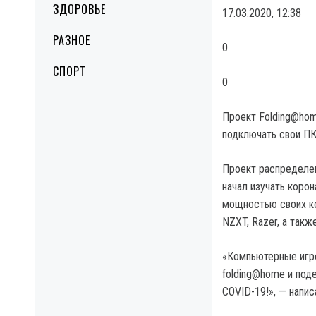
ЗДОРОВЬЕ
17.03.2020, 12:38
РАЗНОЕ
0
СПОРТ
0
Проект Folding@hom
подключать свои П
Проект распределен
начал изучать коро
мощностью своих ко
NZXT, Razer, а такж
«Компьютерные игро
folding@home и под
COVID-19!», — напис