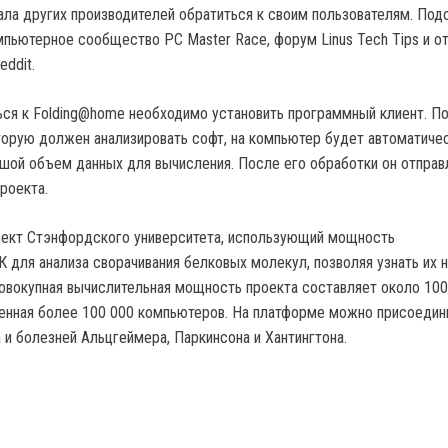
ала других производителей обратиться к своим пользователям. Под
мпьютерное сообщество PC Mаster Race, форум Linus Tech Tips и о
ddit.
ся к Folding@home необходимо установить программный клиент. П
торую должен анализировать софт, на компьютер будет автоматиче
шой объем данных для вычисления. После его обработки он отправ
роекта.
оект Стэнфордского университета, использующий мощность
К для анализа сворачивания белковых молекул, позволяя узнать их 
совокупная вычислительная мощность проекта составляет около 100
енная более 100 000 компьютеров. На платформе можно присоедин
 и болезней Альцгеймера, Паркинсона и Хантингтона.