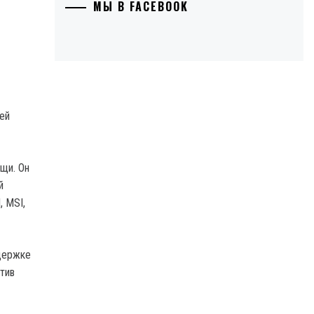
МЫ В FACEBOOK
ей
щи. Он
й
, MSI,
ддержке
тив