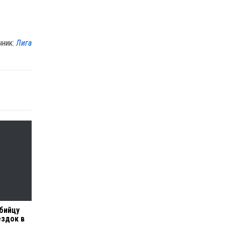
чник:
Лига
убийцу
ездок в