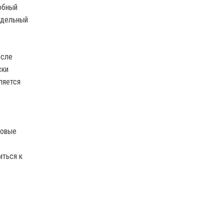
обный
тдельный
осле
ски
ляется
новые
иться к