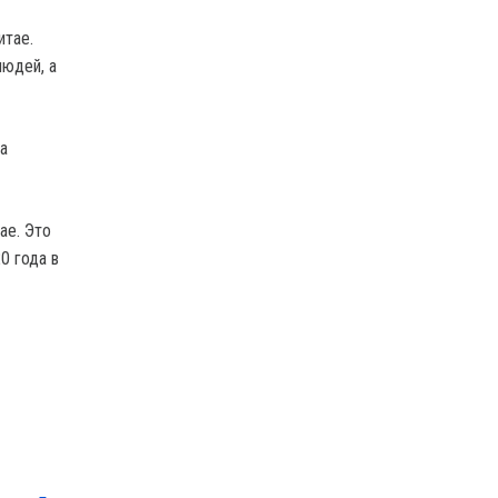
итае.
людей, а
а
ае. Это
0 года в