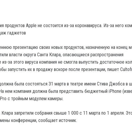
я продуктов Apple не состоится из-за коронавируса. Из-за него ком
одаж гаджетов
еннюю презентацию своих новых продуктов, назначенную на конец м
тили власти округа Санта Клара, опасающиеся распространения
е из-за этого вируса компания не смогла выпустить достаточное ко
обы запустить их в продажу вскоре после презентации, пишет Cultof
должна была состояться 31 марта в театре имени Стива Джобса в ш
 На нем компания должна была представить бюджетный iPhone (изв
ad Pro с тройным модулем камеры.
 Клара запретили собрания свыше 1 000 с 11 марта по 1 апреля. Эт
тмены конференции, сообщает источник.