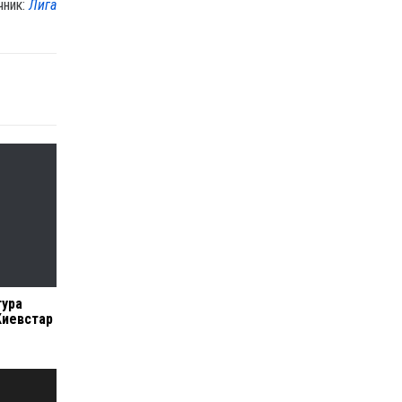
чник:
Лига
тура
Киевстар