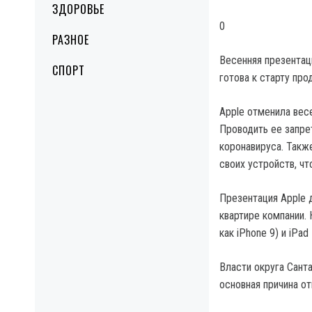
ЗДОРОВЬЕ
0
РАЗНОЕ
Весенняя презентаци
СПОРТ
готова к старту пр
Apple отменила вес
Проводить ее запре
коронавируса. Такж
своих устройств, чт
Презентация Apple 
квартире компании.
как iPhone 9) и iP
Власти округа Санта
основная причина о