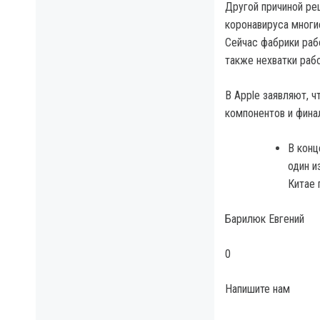
Другой причиной ре
коронавируса многи
Сейчас фабрики раб
также нехватки раб
В Apple заявляют, 
компонентов и фина
В конц
один и
Китае 
Барилюк Евгений
0
Напишите нам