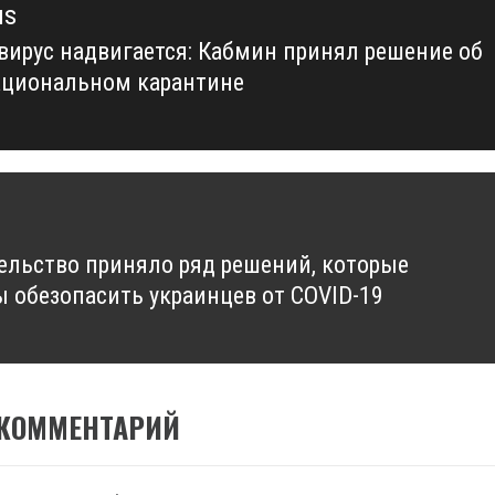
us
вирус надвигается: Кабмин принял решение об
us
циональном карантине
ельство приняло ряд решений, которые
 обезопасить украинцев от COVID-19
 КОММЕНТАРИЙ