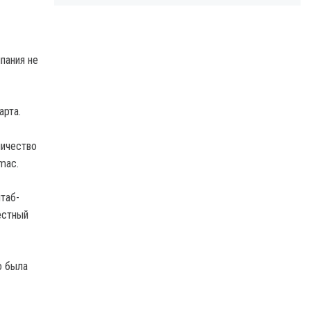
пания не
арта.
личество
mac.
таб-
естный
о была