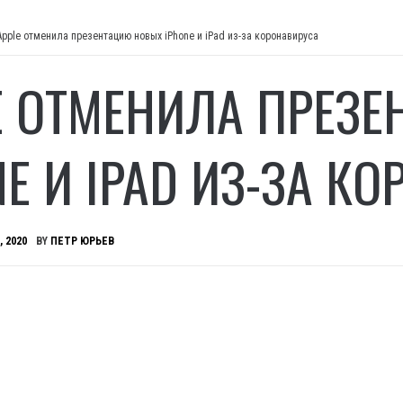
Apple отменила презентацию новых iPhone и iPad из-за коронавируса
E ОТМЕНИЛА ПРЕЗ
NE И IPAD ИЗ-ЗА К
, 2020
BY
ПЕТР ЮРЬЕВ