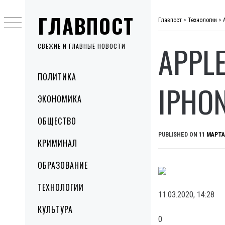
Skip
ГЛАВПОСТ
to
Главпост
>
Технологии
>
content
APPL
СВЕЖИЕ И ГЛАВНЫЕ НОВОСТИ
Primary
ПОЛИТИКА
Menu
IPHO
ЭКОНОМИКА
ОБЩЕСТВО
PUBLISHED ON
11 МАРТА
КРИМИНАЛ
ОБРАЗОВАНИЕ
ТЕХНОЛОГИИ
11.03.2020, 14:28
КУЛЬТУРА
0