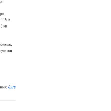
рн.
рн.
 11% и
 3 кв
больше,
пунктов.
чник:
Лига