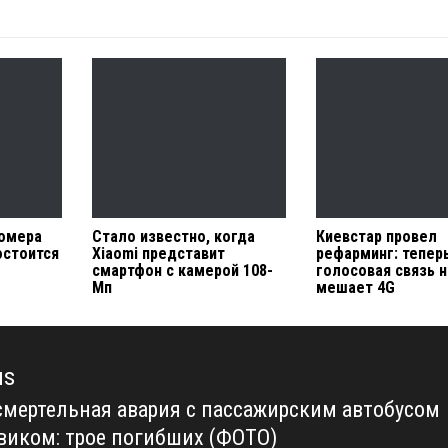
номера
Стало известно, когда
Киевстар провел
остоится
Xiaomi представит
рефарминг: тепер
смартфон с камерой 108-
голосовая связь 
Мп
мешает 4G
us
смертельная авария с пассажирским автобусом
us
овиком: трое погибших (ФОТО)