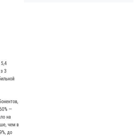
 5,4
 з 3
бильной
бонентов,
 60% —
ло на
ше, чем в
9%, до