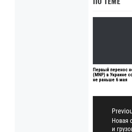
ПО ТЕМЕ
Первый перенос 
(MNP) в Украине с
не раньше 6 мая
Навигация
по
Previo
записям
Новая 
Previo
и груз