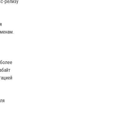
сс-релизу
я
именам.
 более
абайт
тацией
для