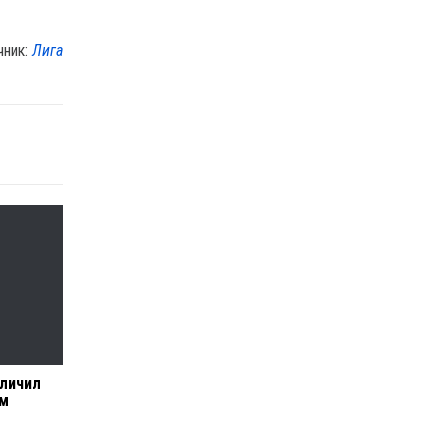
чник:
Лига
еличил
ом