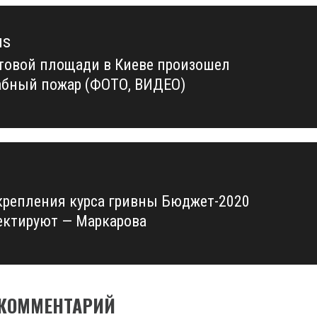
us
товой площади в Киеве произошел
us
бный пожар (ФОТО, ВИДЕО)
укрепления курса гривны Бюджет-2020
ектируют — Маркарова
 КОММЕНТАРИЙ