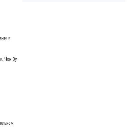
льца и
и, Чон Ву
тельном