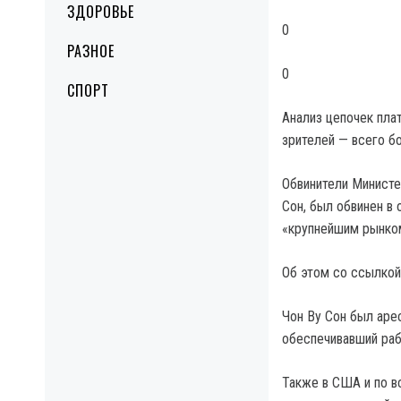
ЗДОРОВЬЕ
0
РАЗНОЕ
0
СПОРТ
Анализ цепочек пла
зрителей — всего б
Обвинители Министе
Сон, был обвинен в 
«крупнейшим рынком
Об этом со ссылкой
Чон Ву Сон был аре
обеспечивавший раб
Также в США и по в