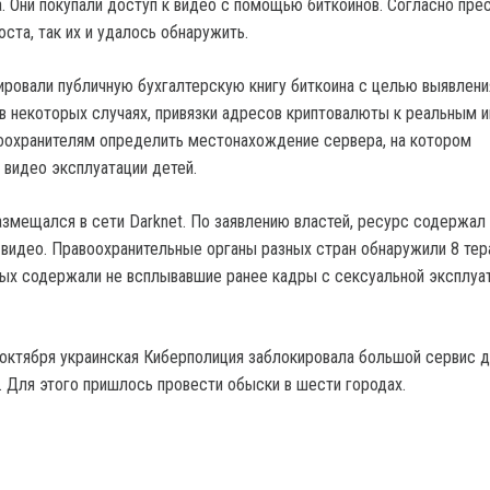
а. Они покупали доступ к видео с помощью биткоинов. Согласно пре
ста, так их и удалось обнаружить.
ировали публичную бухгалтерскую книгу биткоина с целью выявлени
 в некоторых случаях, привязки адресов криптовалюты к реальным 
оохранителям определить местонахождение сервера, на котором
 видео эксплуатации детей.
азмещался в сети Darknet. По заявлению властей, ресурс содержал
 видео. Правоохранительные органы разных стран обнаружили 8 тер
рых содержали не всплывавшие ранее кадры с сексуальной эксплуа
 октября украинская Киберполиция заблокировала большой сервис 
. Для этого пришлось провести обыски в шести городах.