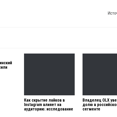
Исто
инский
сили
Как скрытие лайков в
Владелец OLX ув
Instagram влияет на
долю в российск
аудиторию: исследование
сегменте