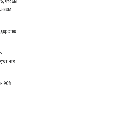
го, чтобы
ванием
дарства.
е
рует что
йн 90%
.