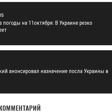
us
з погоды на 11октября: В Украине резко
us
еет
кий анонсировал назначение посла Украины в
 КОММЕНТАРИЙ