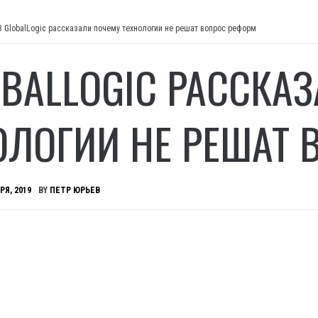
В GlobalLogic рассказали почему технологии не решат вопрос реформ
OBALLOGIC РАССКА
ОЛОГИИ НЕ РЕШАТ 
РЯ, 2019
BY
ПЕТР ЮРЬЕВ