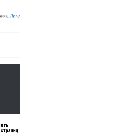
чник:
Лига
сеть
 страниц