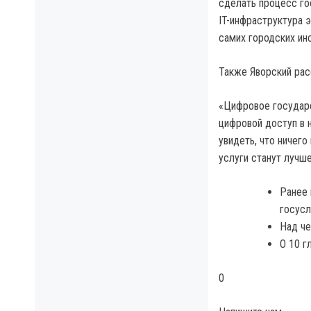
сделать процесс го
IT-инфраструктура 
самих городских ин
Также Яворский рас
«Цифровое государст
цифровой доступ в 
увидеть, что ничего
услуги станут лучше
Ранее 
госусл
Над че
О 10 г
0