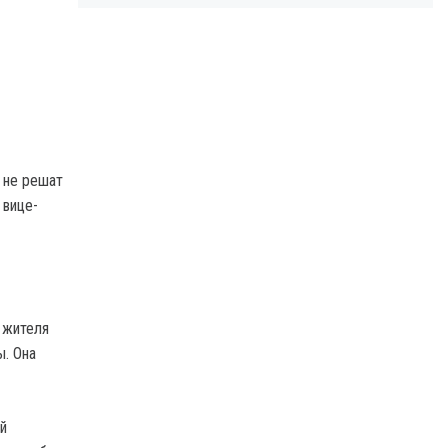
 не решат
 вице-
 жителя
ы. Она
й