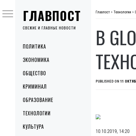
Skip
ГЛАВПОСТ
to
Главпост
>
Технологии
>
content
В GL
СВЕЖИЕ И ГЛАВНЫЕ НОВОСТИ
Primary
ПОЛИТИКА
Menu
ТЕХН
ЭКОНОМИКА
ОБЩЕСТВО
PUBLISHED ON
11 ОКТЯБ
КРИМИНАЛ
ОБРАЗОВАНИЕ
ТЕХНОЛОГИИ
КУЛЬТУРА
10.10.2019, 14:20