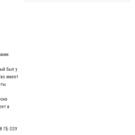
ании.
ый был у
тво имеет
оты.
фона
еет в
 8 ГБ ОЗУ