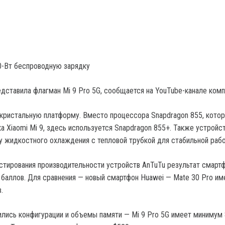
0-Вт беспроводную зарядку
едставила флагман Mi 9 Pro 5G, сообщается на YouTube-канале комп
кристальную платформу. Вместо процессора Snapdragon 855, котор
а Xiaomi Mi 9, здесь используется Snapdragon 855+. Также устройс
 жидкостного охлаждения с тепловой трубкой для стабильной раб
стирования производительности устройств AnTuTu результат смарт
 баллов. Для сравнения — новый смартфон Huawei — Mate 30 Pro им
.
ились конфигурации и объемы памяти — Mi 9 Pro 5G имеет минимум