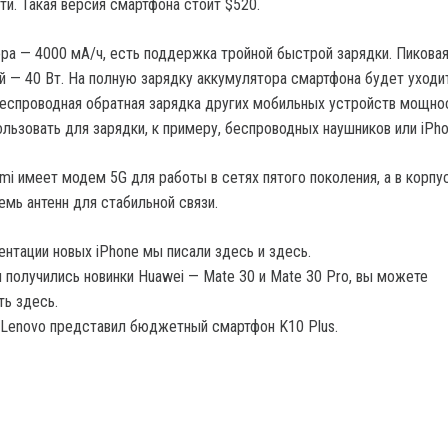
ти. Такая версия смартфона стоит $520.
ра — 4000 мА/ч, есть поддержка тройной быстрой зарядки. Пикова
 — 40 Вт. На полную зарядку аккумулятора смартфона будет уходи
беспроводная обратная зарядка других мобильных устройств мощно
льзовать для зарядки, к примеру, беспроводных наушников или iPho
mi имеет модем 5G для работы в сетях пятого поколения, а в корпу
емь антенн для стабильной связи.
ентации новых iPhone мы писали здесь и здесь.
 получились новинки Huawei — Mate 30 и Mate 30 Pro, вы можете
ть здесь.
Lenovo представил бюджетный смартфон K10 Plus.