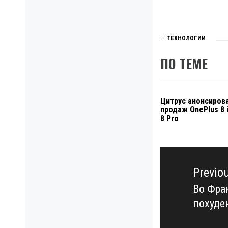
ТЕХНОЛОГИИ
ПО ТЕМЕ
Цитрус анонсиров
продаж OnePlus 8 
8 Pro
Навигация
по
Previo
записям
Во Фра
Previo
похуде
post: