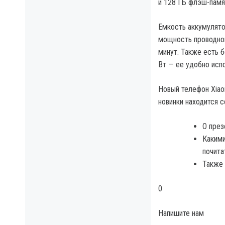
и 128 ГБ флэш-памя
Емкость аккумулято
мощность проводной
минут. Также есть 
Вт — ее удобно испо
Новый телефон Xiao
новинки находится с
О през
Какими
почита
Также 
0
Напишите нам