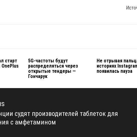
Исто
ал старт
5G-частоты будут
Не отрывая пальца
і OnePlus
распределяться через
историях Instagra
открытые тендеры —
появилась пауза
Гончарук
us
нции судят производителей таблеток для
us
ния с амфетамином