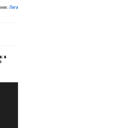
чник:
Лига
: в
m