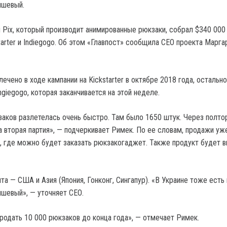
ишевый.
п Pix, который производит анимированные рюкзаки, собрал $340 000
tarter и Indiegogo. Об этом «Главпост» сообщила СЕО проекта Марга
ечено в ходе кампании на Kickstarter в октябре 2018 года, остальн
ngiegogo, которая заканчивается на этой неделе.
заков разлетелась очень быстро. Там было 1650 штук. Через полто
а вторая партия», — подчеркивает Римек. По ее словам, продажи уж
т, где можно будет заказать рюкзакогаджет. Также продукт будет 
а — США и Азия (Япония, Гонконг, Сингапур). «В Украине тоже есть 
ишевый», — уточняет СЕО.
родать 10 000 рюкзаков до конца года», — отмечает Римек.