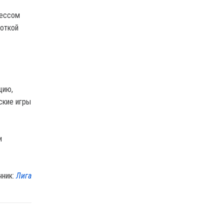
цессом
боткой
цию,
ские игры
и
чник:
Лига