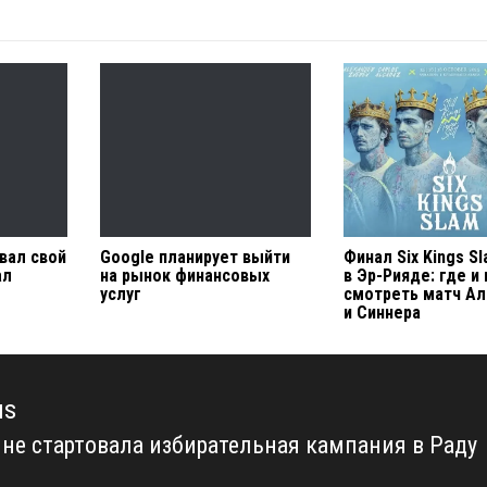
вал свой
Google планирует выйти
Финал Six Kings S
ал
на рынок финансовых
в Эр-Рияде: где и
услуг
смотреть матч Ал
и Синнера
us
ине стартовала избирательная кампания в Раду
us