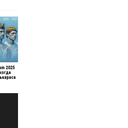
lam 2025
 когда
ькараса