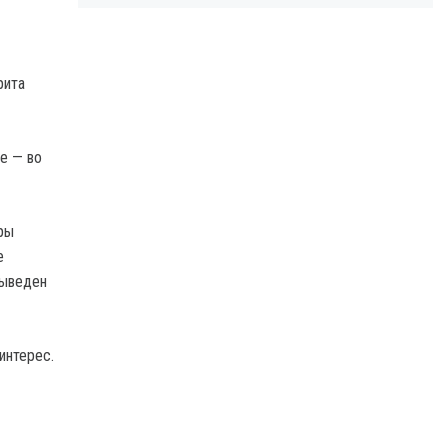
рита
ое — во
ры
е
выведен
интерес.