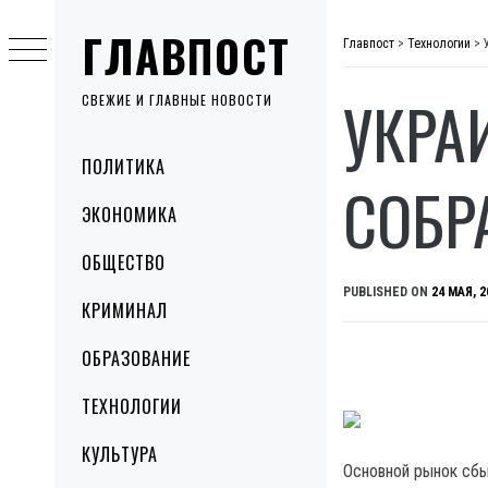
Skip
ГЛАВПОСТ
to
Главпост
>
Технологии
>
content
УКРА
СВЕЖИЕ И ГЛАВНЫЕ НОВОСТИ
Primary
ПОЛИТИКА
Menu
СОБР
ЭКОНОМИКА
ОБЩЕСТВО
PUBLISHED ON
24 МАЯ, 2
КРИМИНАЛ
ОБРАЗОВАНИЕ
ТЕХНОЛОГИИ
КУЛЬТУРА
Основной рынок сбыт