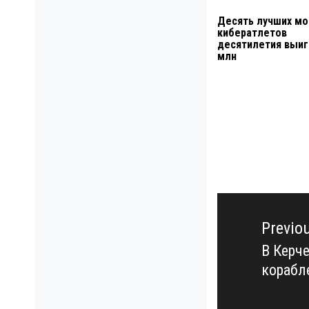
Десять лучших м
кибератлетов
десятилетия выиг
млн
Навигация
по
Previo
записям
В Керч
Previo
корабл
post: