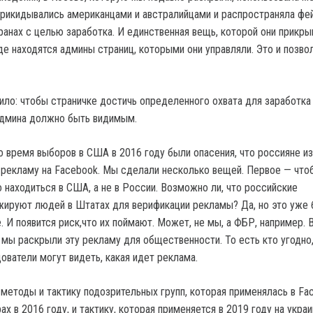
прикидывались американцами и австралийцами и распространяла фе
транах с целью заработка. И единственная вещь, которой они прикр
де находятся админы страниц, которыми они управляли. Это и позво
ило: чтобы страничке достичь определенного охвата для заработка 
дмина должно быть видимым.
о время выборов в США в 2016 году были опасения, что россияне из
 рекламу на Facebook. Мы сделали несколько вещей. Первое — что
 находиться в США, а не в России. Возможно ли, что российские
ируют людей в Штатах для верификации рекламы? Да, но это уже 
 И появится риск,что их поймают. Может, не мы, а ФБР, например. 
 мы раскрыли эту рекламу для общественности. То есть кто угодно
ователи могут видеть, какая идет реклама.
методы и тактику подозрительных групп, которая применялась в Fa
х в 2016 году, и тактику, которая применяется в 2019 году на укра