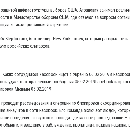
 защитой инфраструктуры выборов США. Агранович занимал различ
сти в Министерстве обороны США, где отвечал за вопросы органи
пции, а также российской стратегии.
in’s Kleptocracy, бестселлер New York Times, который раскрыл сеть
ую российских олигархов.
. Каких сотрудников Facebook ищет в Украине 06.02.2019В Faceboo
сть удалять отправленные сообщения 05.02.2019Facebook закрыл
пировок Мьянмы 05.02.2019
 проводит расследования и операции по блокировке скоординирова
ния аккаунтов в сети Facebook. Его команда включает людей, котор
чное поведение аккаунтов и проводят детальное расследование — 
ью обман или введение в заблуждение, пропаганда, подрыв национал