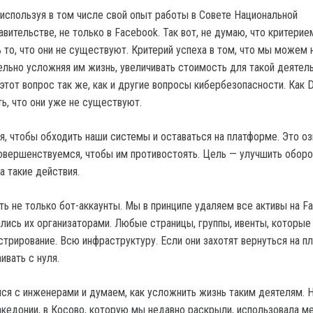
 используя в том числе свой опыт работы в Совете Национальной
авительстве, не только в Facebook. Так вот, не думаю, что критерие
то, что они не существуют. Критерий успеха в том, что мы можем 
тельно усложняя им жизнь, увеличивать стоимость для такой деятел
тот вопрос так же, как и другие вопросы кибербезопасности. Как 
ть, что они уже не существуют.
я, чтобы обходить наши системы и оставаться на платформе. Это оз
овершенствуемся, чтобы им противостоять. Цель — улучшить оборо
а такие действия.
ь не только бот-аккаунты. Мы в принципе удаляем все активы на F
лись их организаторами. Любые страницы, группы, ивенты, которые
стрирование. Всю инфраструктуру. Если они захотят вернуться на п
ивать с нуля.
я с инженерами и думаем, как усложнить жизнь таким деятелям. 
кедонии, в Косово, которую мы недавно раскрыли, использовала м