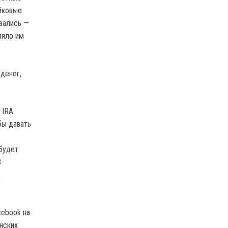
йковые
ывались —
ляло им
денег,
 IRA
бы давать
будет
В
,
cebook на
инских