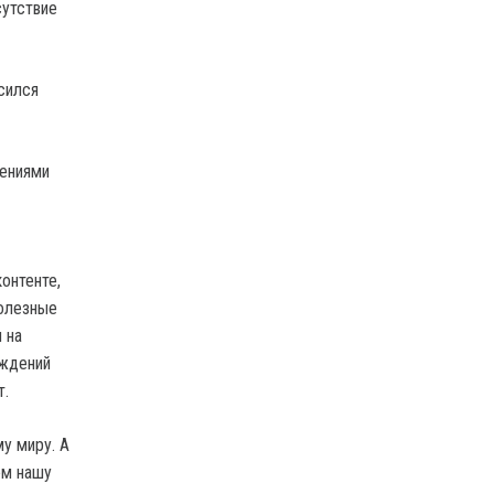
сутствие
сился
шениями
онтенте,
полезные
 на
еждений
т.
у миру. А
ем нашу