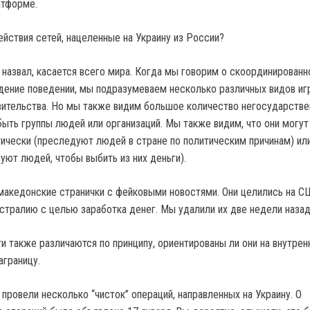
атформе.
ействия сетей, нацеленные на Украину из России?
 назвал, касается всего мира. Когда мы говорим о скоординированн
ение поведении, мы подразумеваем несколько различных видов иг
вительства. Но мы также видим большое количество негосударств
быть группы людей или организаций. Мы также видим, что они могут
ически (преследуют людей в стране по политическим причинам) ил
уют людей, чтобы выбить из них деньги).
акедонские странички с фейковыми новостями. Они целились на С
стралию с целью заработка денег. Мы удалили их две недели наз
и также различаются по принципу, ориентированы ли они на внутрен
аграницу.
провели несколько “чисток” операций, направленных на Украину. О