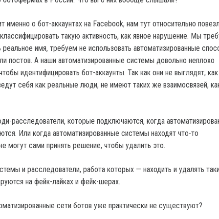
т именно о бот-аккаунтах на Facebook, нам тут относительно повез
 классифицировать такую активность, как явное нарушение. Мы тре
 реальное имя, требуем не использовать автоматизированные спо
или постов. А наши автоматизированные системы довольно неплохо
чтобы идентифицировать бот-аккаунты. Так как они не выглядят, как
ведут себя как реальные люди, не имеют таких же взаимосвязей, ка
юди-расследователи, которые подключаются, когда автоматизирова
ются. Или когда автоматизированные системы находят что-то
не могут сами принять решение, чтобы удалить это.
стемы и расследователи, работа которых — находить и удалять таки
руются на фейк-лайках и фейк-шерах.
томатизированные сети ботов уже практически не существуют?