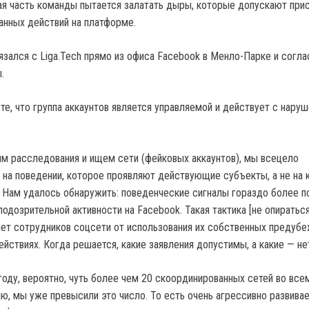
ая часть команды пытается залатать дыры, которые допускают при
анных действий на платформе.
язался с Liga.Tech прямо из офиса Facebook в Менло-Парке и согла
.
те, что группа аккаунтов является управляемой и действует с нару
м расследования и ищем сети (фейковых аккаунтов), мы всецело
на поведении, которое проявляют действующие субъекты, а не на к
. Нам удалось обнаружить: поведенческие сигналы гораздо более 
одозрительной активности на Facebook. Такая тактика [не опираться
яет сотрудников соцсети от использования их собственных предуб
йствиях. Когда решается, какие заявления допустимы, а какие — не
оду, вероятно, чуть более чем 20 скоординированных сетей во всем
аю, мы уже превысили это число. То есть очень агрессивно развива