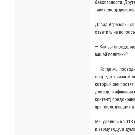
безопасности. Друг
таких скоординиров
Дэвид Агранович св
ответить на вопросы
— Как вы определяе
вашей политики?
— Когда мы проводи
сосредоточиваемся 
который они постят
для идентификации п
контент] предохран
при последующих де
Мы удалили в 2018 г
в этому году, я дум