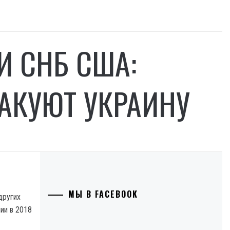
И СНБ США:
АКУЮТ УКРАИНУ
МЫ В FACEBOOK
других
ии в 2018