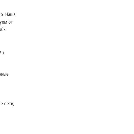
ло. Наша
буем от
собы
к у
нные
е сети,