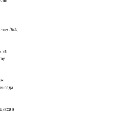
было
gency
(IRA,
ь из
ву.
ым
 иногда
щихся в