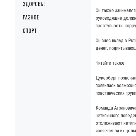
ЗДОРОВЬЕ
Он также занимался
РАЗНОЕ
руководящие должно
преступности, корру
СПОРТ
Он внес вклад в Put
денег, подпитывающ
Читайте также
Цукерберг позвонил
появилась возможно
повстанческих груп
Команда Аграновича
нетипичного поведе
отслеживают нетипи
является ли их цел