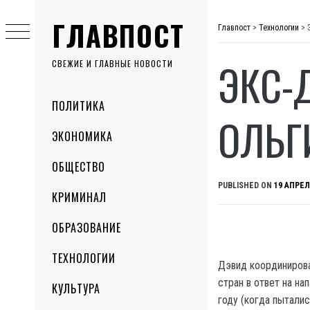
Skip
ГЛАВПОСТ
to
Главпост
>
Технологии
>
content
ЭКС-
СВЕЖИЕ И ГЛАВНЫЕ НОВОСТИ
Primary
ПОЛИТИКА
Menu
ОЛЬГ
ЭКОНОМИКА
ОБЩЕСТВО
PUBLISHED ON
19 АПРЕЛ
КРИМИНАЛ
ОБРАЗОВАНИЕ
ТЕХНОЛОГИИ
Дэвид координирова
стран в ответ на на
КУЛЬТУРА
году (когда пытали