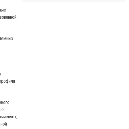
ные
зованной
 темных
k
 профили
нного
ые
выясняет,
ьной