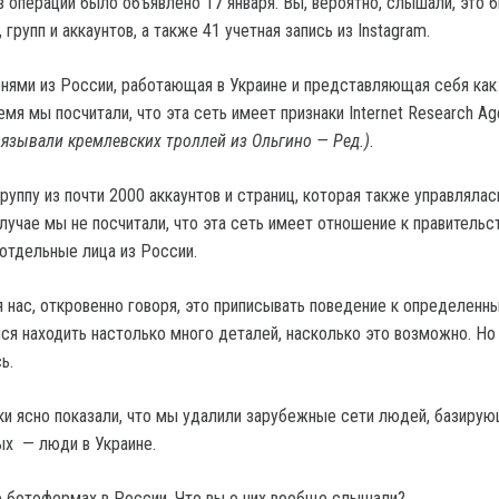
з операций было объявлено 17 января. Вы, вероятно, слышали, это 
 групп и аккаунтов, а также 41 учетная запись из Instagram.
рнями из России, работающая в Украине и представляющая себя как
емя мы посчитали, что эта сеть имеет признаки Internet Research A
вязывали кремлевских троллей из Ольгино — Ред.)
.
уппу из почти 2000 аккаунтов и страниц, которая также управлялас
лучае мы не посчитали, что эта сеть имеет отношение к правительст
 отдельные лица из России.
я нас, откровенно говоря, это приписывать поведение к определенн
ся находить настолько много деталей, насколько это возможно. Но
ь.
ки ясно показали, что мы удалили зарубежные сети людей, базирую
ых — люди в Украине.
 ботофермах в России. Что вы о них вообще слышали?