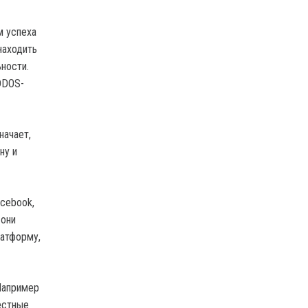
м успеха
находить
ьности.
DDOS-
начает,
ну и
acebook,
 они
латформу,
Например
естные