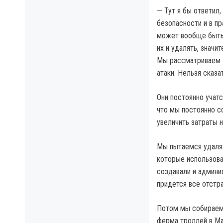
— Тут я бы ответил,
безопасности и в пр
может вообще быть 
их и удалять, значи
Мы рассматриваем э
атаки. Нельзя сказа
Они постоянно учатс
что мы постоянно с
увеличить затраты н
Мы пытаемся удалят
которые использова
создавали и админи
придется все отстра
Потом мы собираемс
ферма троллей в Ма