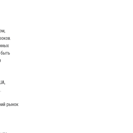
ом,
роков.
енных
 быть
и
ША,
ад.
ний рынок