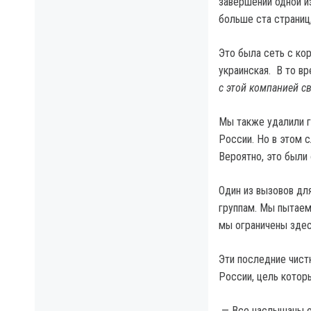
завершении одной и
больше ста страниц,
Это была сеть с ко
украинская. В то вр
с этой компанией с
Мы также удалили гр
России. Но в этом с
Вероятно, это были
Один из вызовов дл
группам. Мы пытаем
мы ограничены здес
Эти последние чист
России, цель котор
— Все наслышаны о