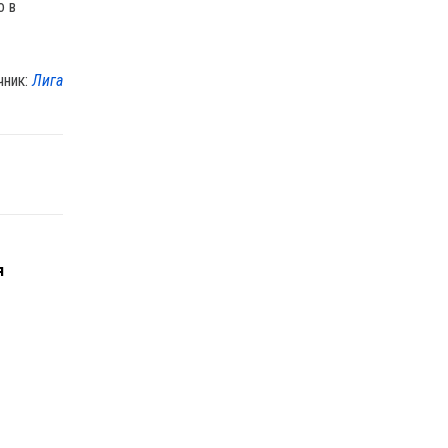
о в
чник:
Лига
я