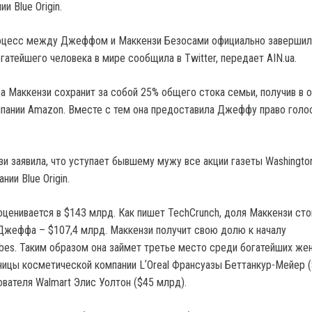
и Blue Origin.
оцесс между Джеффом и Маккензи Безосами официально завершил
гатейшего человека в мире сообщила в Twitter, передает AIN.ua.
да Маккензи сохранит за собой 25% общего стока семьи, получив в 
пании Amazon. Вместе с тем она предоставила Джеффу право голо
зи заявила, что уступает бывшему мужу все акции газеты Washingto
нии Blue Origin.
оценивается в $143 млрд. Как пишет TechCrunch, доля Маккензи сто
 Джеффа – $107,4 млрд. Маккензи получит свою долю к началу
bes. Таким образом она займет третье место среди богатейших же
ницы косметической компании LʼOreal Франсуазы Беттанкур-Мейер (
ователя Walmart Элис Уолтон ($45 млрд).