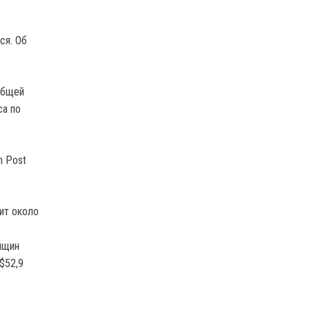
ся. Об
общей
са по
n Post
ит около
нщин
$52,9