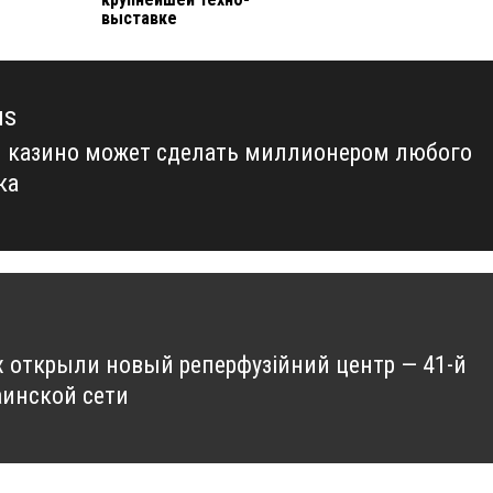
выставке
us
 казино может сделать миллионером любого
us
ка
х открыли новый реперфузійний центр — 41-й
аинской сети