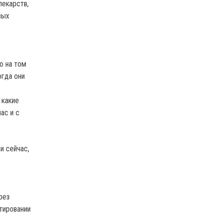
лекарств,
вых
о на том
огда они
 какие
ас и с
и сейчас,
рез
тировании