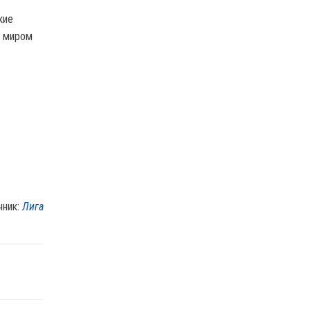
кие
м миром
чник:
Лига