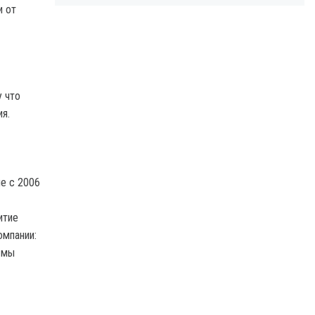
и от
у что
я.
е с 2006
итие
омпании:
 мы