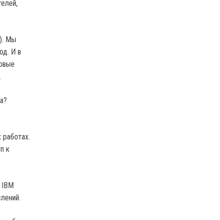
телей,
). Мы
д. И в
товые
ч.
а?
 работах.
п к
 IBM
лений.