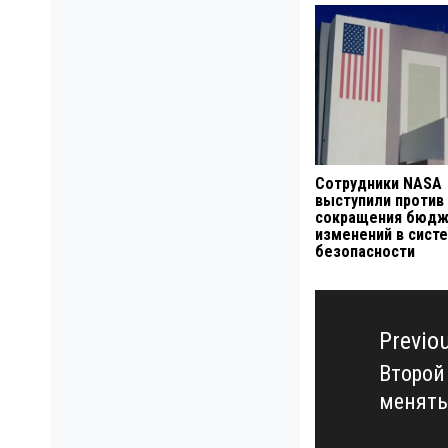
Сотрудники NASA
выступили против
сокращения бюдж
изменений в сист
безопасности
Навигация
по
Previo
записям
Второй
Previo
менять
post: