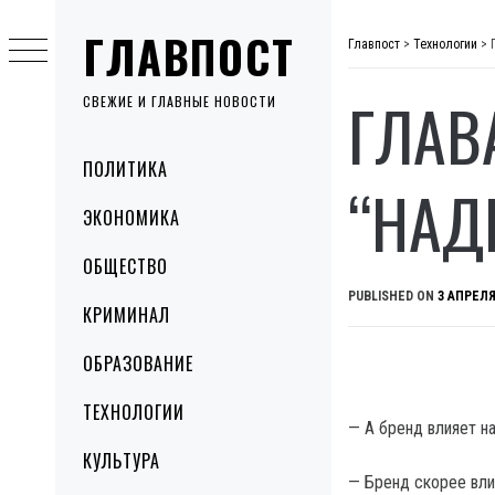
Skip
ГЛАВПОСТ
to
Главпост
>
Технологии
>
content
ГЛАВ
СВЕЖИЕ И ГЛАВНЫЕ НОВОСТИ
Primary
ПОЛИТИКА
Menu
“НАД
ЭКОНОМИКА
ОБЩЕСТВО
PUBLISHED ON
3 АПРЕЛЯ
КРИМИНАЛ
ОБРАЗОВАНИЕ
ТЕХНОЛОГИИ
— А бренд влияет н
КУЛЬТУРА
— Бренд скорее вли