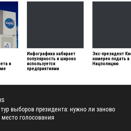
Инфографика набирает
Экс-президент Ки
популярность и широко
намерен подать в 
ета и
используется
Нацполицию
еме
предприятиями
us
 тур выборов президента: нужно ли заново
us
 место голосования