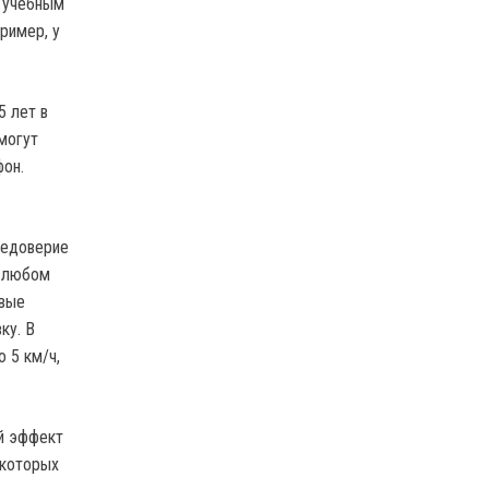
к учебным
ример, у
5 лет в
могут
фон.
 недоверие
в любом
рвые
ку. В
 5 км/ч,
й эффект
 которых