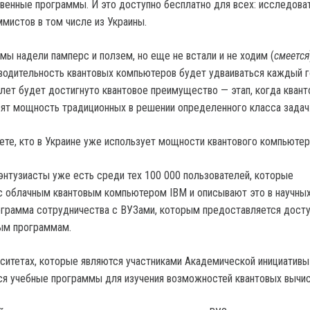
твенные программы. И это доступно бесплатно для всех: исследова
ммистов в том числе из Украины.
мы надели памперс и ползем, но еще не встали и не ходим (
смеется
водительность квантовых компьютеров будет удваиваться каждый го
 лет будет достигнуто квантовое преимущество — этап, когда кван
ят мощность традиционных в решении определенного класса зада
ете, кто в Украине уже использует мощности квантового компьютер
 энтузиасты уже есть среди тех 100 000 пользователей, которые
 облачным квантовым компьютером IBM и описывают это в научных
ограмма сотрудничества с ВУЗами, которым предоставляется досту
ым программам.
рситетах, которые являются участниками Академической инициативы
ся учебные программы для изучения возможностей квантовых вычис