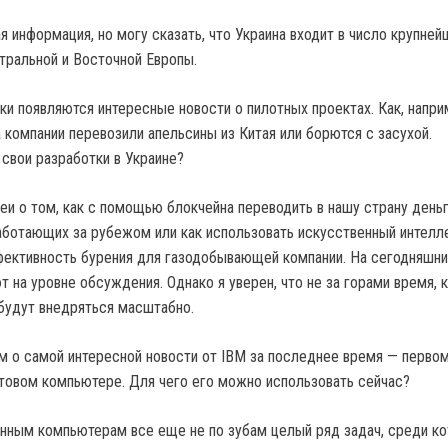
 информация, но могу сказать, что Украина входит в число крупней
тральной и Восточной Европы.
ки появляются интересные новости о пилотных проектах. Как, напри
компании перевозили апельсины из Китая или борются с засухой.
 свои разработки в Украине?
еи о том, как с помощью блокчейна переводить в нашу страну день
аботающих за рубежом или как использовать искусственный интелле
ективность бурения для газодобывающей компании. На сегодняшни
 на уровне обсуждения. Однако я уверен, что не за горами время, 
будут внедряться масштабно.
м о самой интересной новости от IBM за последнее время — перво
овом компьютере. Для чего его можно использовать сейчас?
нным компьютерам все еще не по зубам целый ряд задач, среди к