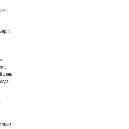
ших
мер, с
ги
кт,
й день
когда
м
оторых