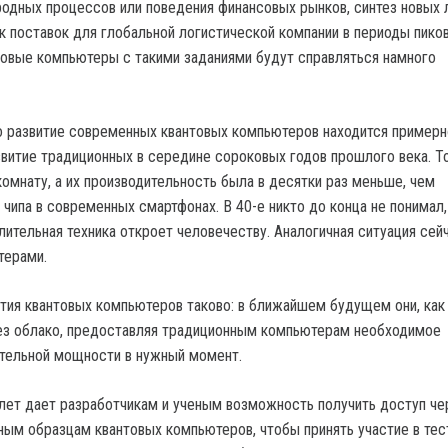
одных процессов или поведения финансовых рынков, синтез новых 
к поставок для глобальной логистической компании в периоды пико
антовые компьютеры с такими заданиями будут справляться намного
о развитие современных квантовых компьютеров находится примерн
азвитие традиционных в середине сороковых годов прошлого века. Т
омнату, а их производительность была в десятки раз меньше, чем
чипа в современных смартфонах. В 40-е никто до конца не понимал,
ительная техника откроет человечеству. Аналогичная ситуация сейч
терами.
тия квантовых компьютеров таково: в ближайшем будущем они, как 
ез облако, предоставляя традиционным компьютерам необходимое
тельной мощности в нужный момент.
лет дает разработчикам и ученым возможность получить доступ че
ным образцам квантовых компьютеров, чтобы принять участие в тес