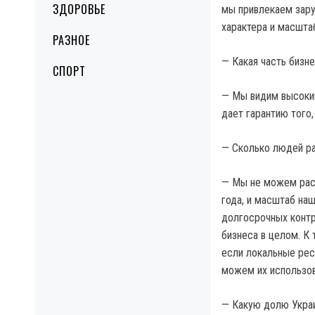
ЗДОРОВЬЕ
мы привлекаем зару
характера и масштаб
РАЗНОЕ
— Какая часть бизн
СПОРТ
— Мы видим высокий
дает гарантию того
— Сколько людей ра
— Мы не можем раск
года, и масштаб наш
долгосрочных контр
бизнеса в целом. К
если локальные рес
можем их использов
— Какую долю Украи