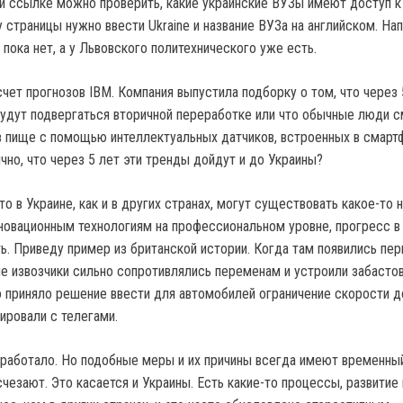
й ссылке можно проверить, какие украинские ВУЗы имеют доступ 
 страницы нужно ввести Ukraine и название ВУЗа на английском. Нап
пока нет, а у Львовского политехнического уже есть.
чет прогнозов IBM. Компания выпустила подборку о том, что через 
будут подвергаться вторичной переработке или что обычные люди с
в пище с помощью интеллектуальных датчиков, встроенных в смарт
чно, что через 5 лет эти тренды дойдут и до Украины?
то в Украине, как и в других странах, могут существовать какое-то
нновационным технологиям на профессиональном уровне, прогресс 
ть. Приведу пример из британской истории. Когда там появились пе
е извозчики сильно сопротивлялись переменам и устроили забастов
о приняло решение ввести для автомобилей ограничение скорости до
ировали с телегами.
 работало. Но подобные меры и их причины всегда имеют временны
счезают. Это касается и Украины. Есть какие-то процессы, развитие