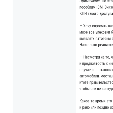
Примечание:
По это
пособиям IBM. Внизу
КПИ такого доступа 
— Хочу спросить нас
мире все упаковки 
выявлять патогены 
Насколько реалисти
— Несмотря на то, ч
и предвзятость к и
случае не останови
автомобили, местны
итоге правительств
чтобы они не конкур
Какое-то время это
и рано или поздно и