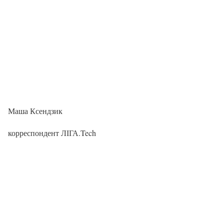
Маша Ксендзик
корреспондент ЛІГА.Tech