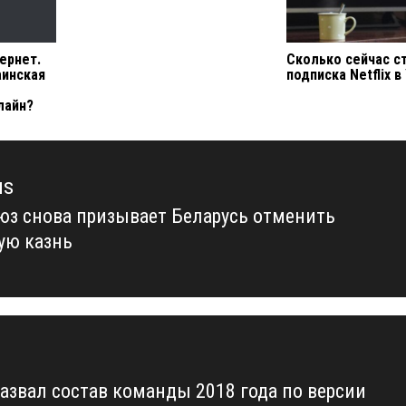
ернет.
Сколько сейчас с
аинская
подписка Netflix в
лайн?
us
юз снова призывает Беларусь отменить
us
ую казнь
азвал состав команды 2018 года по версии