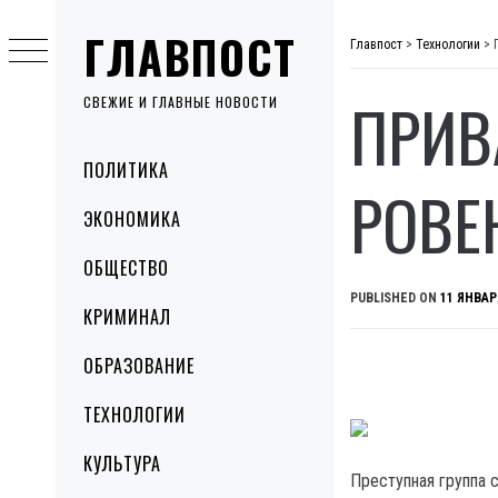
Skip
ГЛАВПОСТ
to
Главпост
>
Технологии
>
content
ПРИВ
СВЕЖИЕ И ГЛАВНЫЕ НОВОСТИ
Primary
ПОЛИТИКА
Menu
РОВЕ
ЭКОНОМИКА
ОБЩЕСТВО
PUBLISHED ON
11 ЯНВАР
КРИМИНАЛ
ОБРАЗОВАНИЕ
ТЕХНОЛОГИИ
КУЛЬТУРА
Преступная группа с