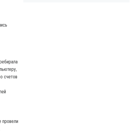
лись
еребирала
пьютеру,
со счетов
лей
е провели
,