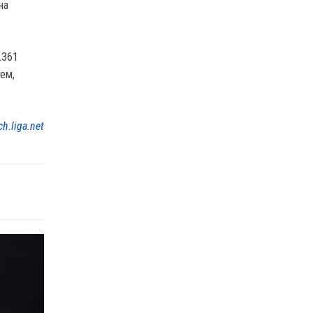
на
.361
ем,
ch.liga.net