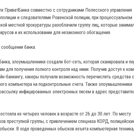
и ПриватБанка совместно с сотрудниками Полесского управления
полиции и следователями Ровенской полиции, при процессуальном
кой местной прокуратуры разоблачили группу лиц, которые занима
ирусов и их использовании для незаконного обогащения.
в сообщении банка.
банка, злоумышленники создали бот-сеть, которая сканировала и п
ам для получения полного контроля над ними. Получив доступ к ком
лайн-банкингу, хакеры получали возможность перечислять средства 
ого компьютера на подконтрольные счета. Также злоумышленники
рассылку инфицированных электронных писем в адрес представите
остояла из четырех человек в возрасте от 26 до 30 лет. По месту
ков преступной группы, с привлечением спецназа КОРД, полицейски
обыски. В ходе проведенных обысков изъята компьютерная техника