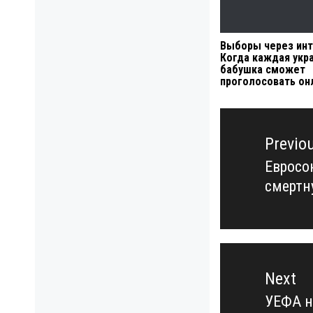
Выборы через инт
Когда каждая укр
бабушка сможет
проголосовать он
Навигация
по
Previo
записям
Евросо
Previo
смертн
post:
Next
УЕФА н
Next