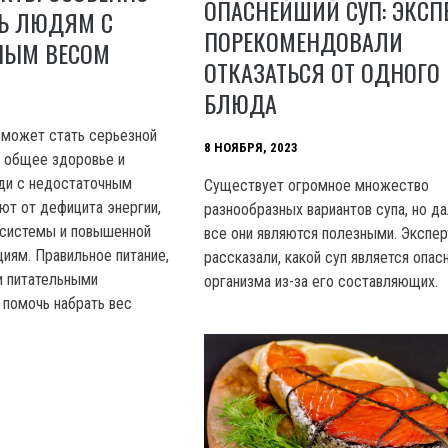
ОПАСНЕЙШИЙ СУП: ЭКСП
ТЬ ЛЮДЯМ С
ПОРЕКОМЕНДОВАЛИ
НЫМ ВЕСОМ
ОТКАЗАТЬСЯ ОТ ОДНОГО
БЛЮДА
 может стать серьезной
8 НОЯБРЯ, 2023
а общее здоровье и
ди с недостаточным
Существует огромное множество
ют от дефицита энергии,
разнообразных вариантов супа, но д
 системы и повышенной
все они являются полезными. Экспе
циям. Правильное питание,
рассказали, какой суп является опа
и питательными
организма из-за его составляющих.
помочь набрать вес