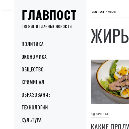
Skip
ГЛАВПОСТ
to
Главпост
>
жиры
content
ЖИР
СВЕЖИЕ И ГЛАВНЫЕ НОВОСТИ
Primary
ПОЛИТИКА
Menu
ЭКОНОМИКА
ОБЩЕСТВО
КРИМИНАЛ
ОБРАЗОВАНИЕ
ТЕХНОЛОГИИ
ЗДОРОВЬЕ
КУЛЬТУРА
КАКИЕ ПРОД