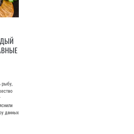
ЖДЫЙ
АВНЫЕ
 рыбу,
жество
т
яснили
ру данных