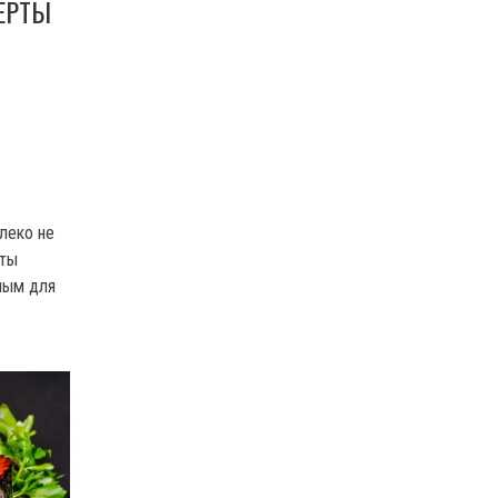
ЕРТЫ
алеко не
рты
сным для