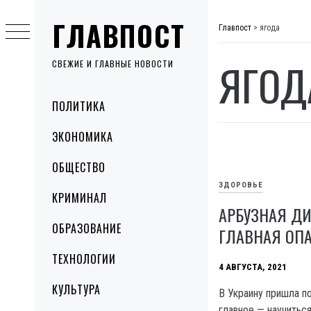
Skip
ГЛАВПОСТ
to
Главпост
>
ягода
content
ЯГОД
СВЕЖИЕ И ГЛАВНЫЕ НОВОСТИ
Primary
ПОЛИТИКА
Menu
ЭКОНОМИКА
ОБЩЕСТВО
ЗДОРОВЬЕ
КРИМИНАЛ
АРБУЗНАЯ ДИЕ
ОБРАЗОВАНИЕ
ГЛАВНАЯ ОП
ТЕХНОЛОГИИ
4 АВГУСТА, 2021
КУЛЬТУРА
В Украину пришла по
главное — научитьс