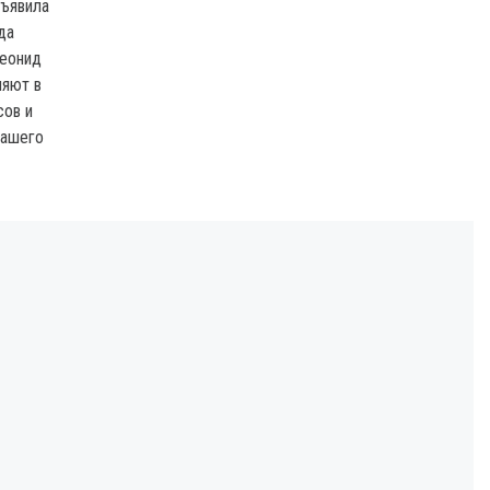
бъявила
да
еонид
няют в
сов и
нашего