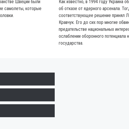
ранстве Швеции были
Как известно, в 1994 году Украина о
ие самолеты, которые
об отказе от ядерного арсенала. Тог
оловки.
соответствующее решение принял Л
Кравчук. Его до сих пор многие обви
предательстве национальных интере
ослаблении оборонного потенциала 
государства.