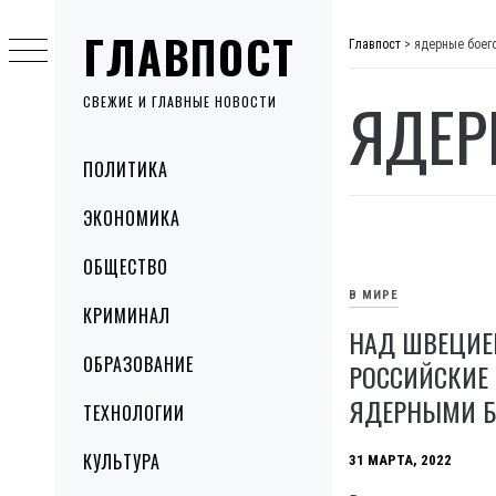
Skip
ГЛАВПОСТ
to
Главпост
>
ядерные боег
content
ЯДЕР
СВЕЖИЕ И ГЛАВНЫЕ НОВОСТИ
Primary
ПОЛИТИКА
Menu
ЭКОНОМИКА
ОБЩЕСТВО
В МИРЕ
КРИМИНАЛ
НАД ШВЕЦИЕ
ОБРАЗОВАНИЕ
РОССИЙСКИЕ
ЯДЕРНЫМИ Б
ТЕХНОЛОГИИ
КУЛЬТУРА
31 МАРТА, 2022