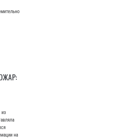
емительно
ОЖАР:
 из
тавляла
лся
имации на