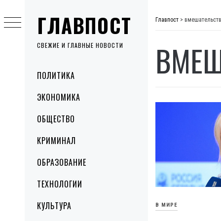
Skip
ГЛАВПОСТ
to
Главпост
>
вмешательст
content
ВМЕШ
СВЕЖИЕ И ГЛАВНЫЕ НОВОСТИ
Primary
ПОЛИТИКА
Menu
ЭКОНОМИКА
ОБЩЕСТВО
КРИМИНАЛ
ОБРАЗОВАНИЕ
ТЕХНОЛОГИИ
КУЛЬТУРА
В МИРЕ