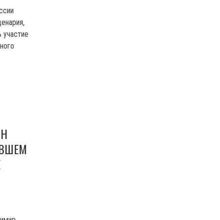
ссии
ценария,
ь участие
нного
ИН
ЕВШЕМ
Е
димир