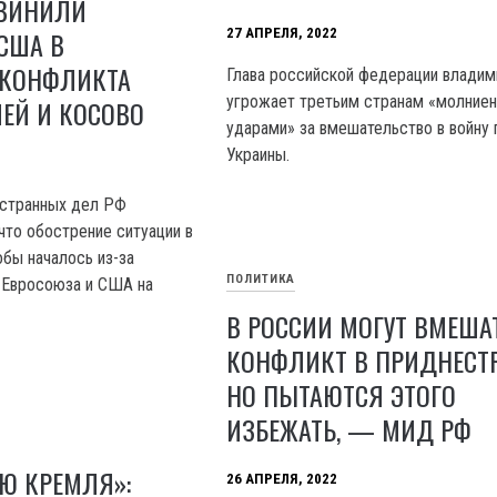
БВИНИЛИ
27 АПРЕЛЯ, 2022
США В
 КОНФЛИКТА
Глава российской федерации владим
угрожает третьим странам «молние
ЕЙ И КОСОВО
ударами» за вмешательство в войну 
Украины.
остранных дел РФ
что обострение ситуации в
обы началось из-за
ПОЛИТИКА
 Евросоюза и США на
В РОССИИ МОГУТ ВМЕША
КОНФЛИКТ В ПРИДНЕСТР
НО ПЫТАЮТСЯ ЭТОГО
ИЗБЕЖАТЬ, — МИД РФ
Ю КРЕМЛЯ»:
26 АПРЕЛЯ, 2022