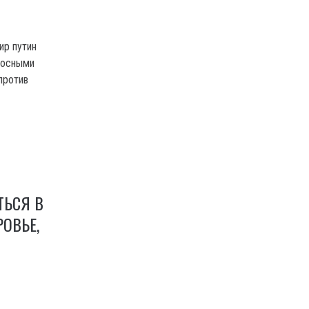
ир путин
носными
против
ТЬСЯ В
ОВЬЕ,