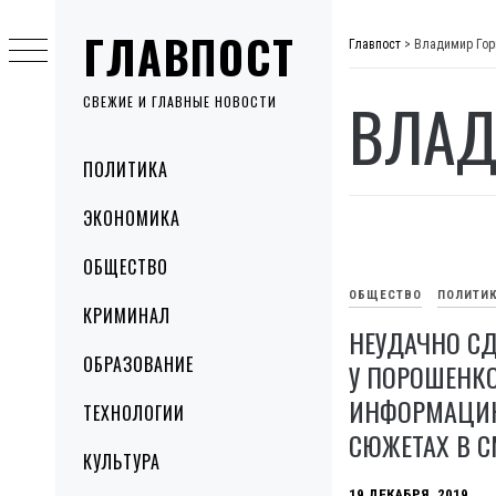
Skip
ГЛАВПОСТ
to
Главпост
>
Владимир Гор
content
ВЛАД
СВЕЖИЕ И ГЛАВНЫЕ НОВОСТИ
Primary
ПОЛИТИКА
Menu
ЭКОНОМИКА
ОБЩЕСТВО
ОБЩЕСТВО
ПОЛИТИ
КРИМИНАЛ
НЕУДАЧНО С
ОБРАЗОВАНИЕ
У ПОРОШЕНК
ИНФОРМАЦИЮ
ТЕХНОЛОГИИ
СЮЖЕТАХ В 
КУЛЬТУРА
19 ДЕКАБРЯ, 2019