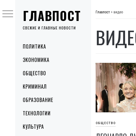
Skip
ГЛАВПОСТ
to
Главпост
>
видео
content
ВИДЕ
СВЕЖИЕ И ГЛАВНЫЕ НОВОСТИ
Primary
ПОЛИТИКА
Menu
ЭКОНОМИКА
ОБЩЕСТВО
КРИМИНАЛ
ОБРАЗОВАНИЕ
ТЕХНОЛОГИИ
ОБЩЕСТВО
КУЛЬТУРА
ЛЕОНАРДО ДИ