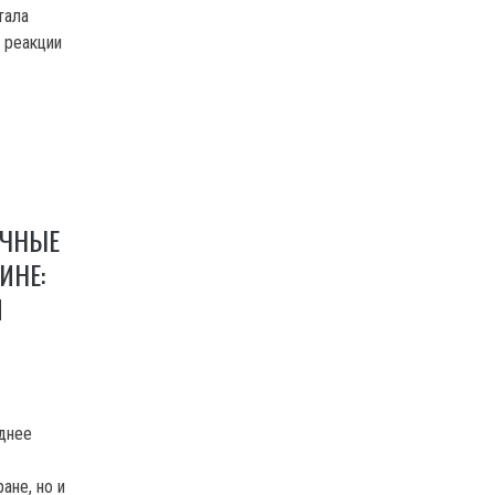
тала
 реакции
ЫЧНЫЕ
ИНЕ:
М
еднее
ане, но и