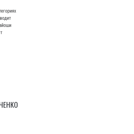
тегориях
оводит
сайоши
ет
АЧЕНКО