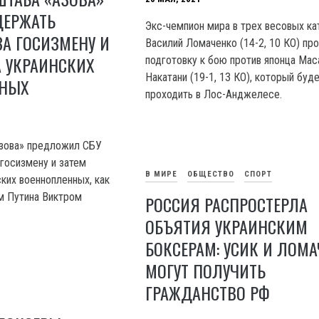
ДЕРЖАТЬ
Экс-чемпион мира в трех весовых ка
А ГОСИЗМЕНУ И
Василий Ломаченко (14-2, 10 КО) пр
 УКРАИНСКИХ
подготовку к бою против японца Ма
Накатани (19-1, 13 КО), который буд
ННЫХ
проходить в Лос-Анджелесе.
Азова» предложил СБУ
 госизмену и затем
В МИРЕ
ОБЩЕСТВО
СПОРТ
ких военнопленных, как
м Путина Виктром
РОССИЯ РАСПРОСТЕРЛА
ОБЪЯТИЯ УКРАИНСКИМ
БОКСЕРАМ: УСИК И ЛОМ
МОГУТ ПОЛУЧИТЬ
ГРАЖДАНСТВО РФ