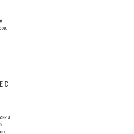
й
ров.
Е С
сик и
в
ого