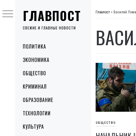
Skip
ГЛАВПОСТ
to
Главпост
>
Василий Лом
content
ВАСИ
СВЕЖИЕ И ГЛАВНЫЕ НОВОСТИ
Primary
ПОЛИТИКА
Menu
ЭКОНОМИКА
ОБЩЕСТВО
КРИМИНАЛ
ОБРАЗОВАНИЕ
ТЕХНОЛОГИИ
ОБЩЕСТВО
КУЛЬТУРА
НАЧАЛЬНИК 