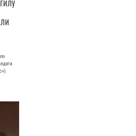
ОГИЛУ
АЛИ
шло
олдата
»).