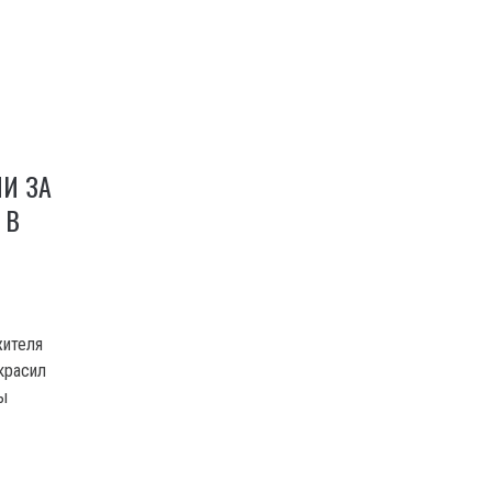
И ЗА
 В
жителя
украсил
ы