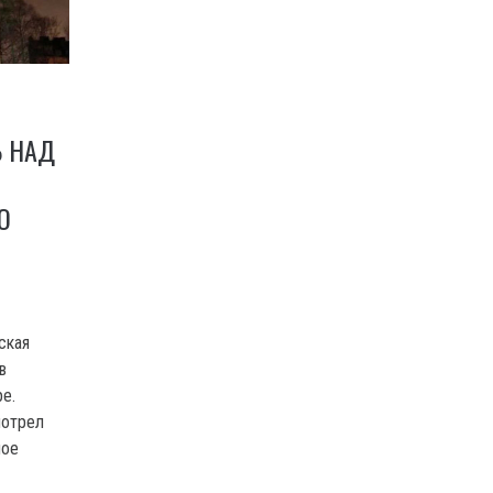
Ь НАД
О
ская
в
е.
мотрел
ное