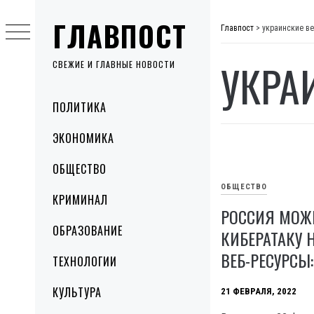
Skip
ГЛАВПОСТ
to
Главпост
>
украинские в
content
УКРА
СВЕЖИЕ И ГЛАВНЫЕ НОВОСТИ
Primary
ПОЛИТИКА
Menu
ЭКОНОМИКА
ОБЩЕСТВО
ОБЩЕСТВО
КРИМИНАЛ
РОССИЯ МОЖ
ОБРАЗОВАНИЕ
КИБЕРАТАКУ 
ВЕБ-РЕСУРСЫ
ТЕХНОЛОГИИ
КУЛЬТУРА
21 ФЕВРАЛЯ, 2022