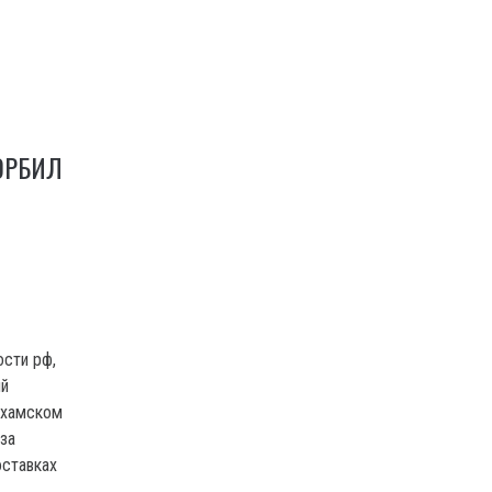
ОРБИЛ
ости рф,
ий
 хамском
-за
оставках