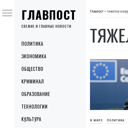
Skip
ГЛАВПОСТ
to
Главпост
>
тяжелое воор
content
ТЯЖЕ
СВЕЖИЕ И ГЛАВНЫЕ НОВОСТИ
Primary
ПОЛИТИКА
Menu
ЭКОНОМИКА
ОБЩЕСТВО
КРИМИНАЛ
ОБРАЗОВАНИЕ
ТЕХНОЛОГИИ
КУЛЬТУРА
В МИРЕ
ПОЛИТИКА