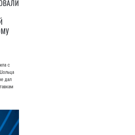
КОВАЛИ
Й
ОМУ
ила с
 Шольца
не дал
ставкам