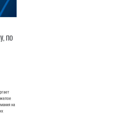
У, ПО
ргает
тяжелое
рмания на
их