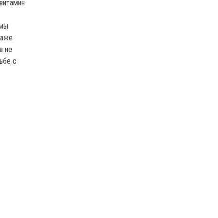
 витамин
омы
даже
в не
ьбе с