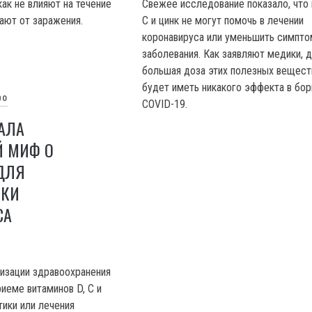
как не влияют на течение
Свежее исследование показало, что
ают от заражения.
С и цинк не могут помочь в лечении
коронавируса или уменьшить симпт
заболевания. Как заявляют медики, 
большая доза этих полезных вещест
будет иметь никакого эффекта в бор
ВО
COVID-19.
АЛА
 МИФ О
ДЛЯ
ИКИ
СА
изации здравоохранения
иеме витаминов D, С и
тики или лечения