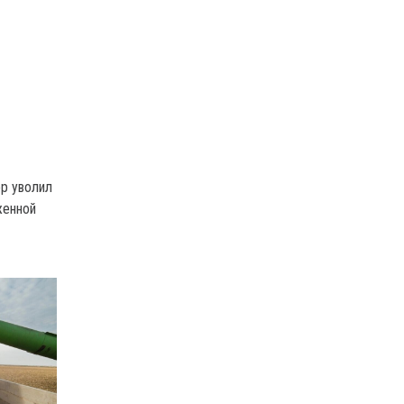
ор уволил
женной