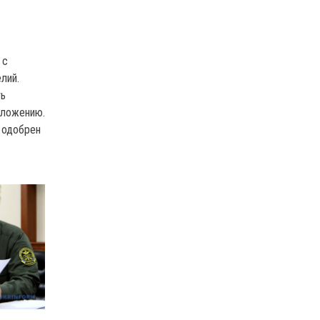
 с
лий.
ть
бложению.
 одобрен