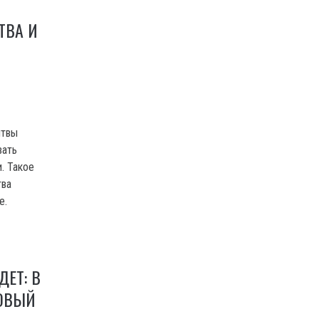
ТВА И
итвы
вать
. Такое
тва
е.
ДЕТ: В
ОВЫЙ