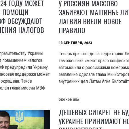
024 ГОДУ МОЖЕТ
У РОССИЯН МАССОВО
ЕЗ ПОМОЩИ
ЗАБИРАЮТ МАШИНЫ: ЛИ
МВФ ОБСУЖДАЮТ
ЛАТВИЯ ВВЕЛИ НОВОЕ
ЕНИЯ НАЛОГОВ
ПРАВИЛО
13 СЕНТЯБРЯ, 2023
правительству Украины
Теперь при въезде на территорию Л
д повышением налогов
таможенники имеют право конфиско
ВФ предупредили Украину,
автомобили с российскими номерами
нансовая поддержка может
заявление сделала глава Министерс
сокращена. Такое
внутренних дел Литвы Агне Билотайт
елал глава миссии МВФ
ЭКОНОМИКА
ДЕШЕВЫХ СИГАРЕТ НЕ БУ
УКРАИНЕ ПРИНИМАЮТ Н