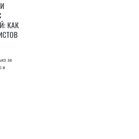
ЛИ
С
Й: КАК
ИСТОВ
ько за
о и