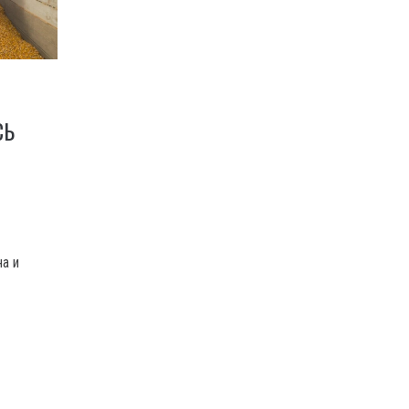
СЬ
на и