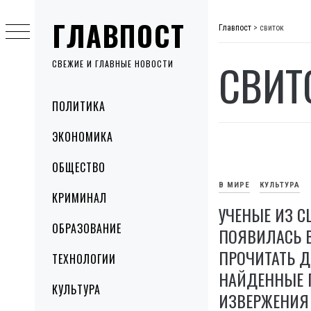
Skip
ГЛАВПОСТ
to
Главпост
>
свиток
content
СВИТ
СВЕЖИЕ И ГЛАВНЫЕ НОВОСТИ
Primary
ПОЛИТИКА
Menu
ЭКОНОМИКА
ОБЩЕСТВО
В МИРЕ
КУЛЬТУРА
КРИМИНАЛ
УЧЕНЫЕ ИЗ С
ОБРАЗОВАНИЕ
ПОЯВИЛАСЬ 
ПРОЧИТАТЬ Д
ТЕХНОЛОГИИ
НАЙДЕННЫЕ 
КУЛЬТУРА
ИЗВЕРЖЕНИЯ