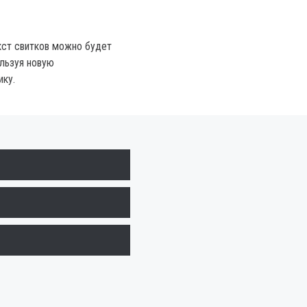
кст свитков можно будет
льзуя новую
ику.