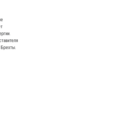
ые
ет
ергии.
ставителя
 Брехты.