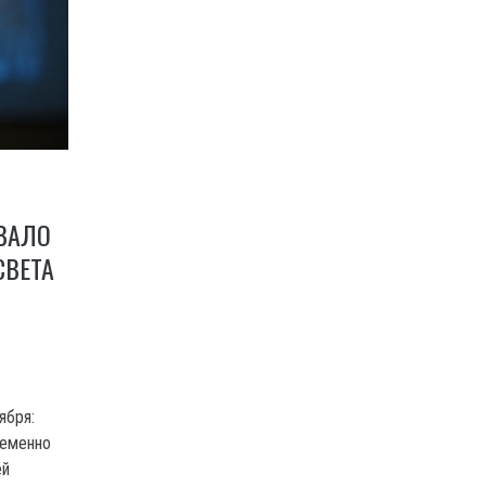
ВАЛО
СВЕТА
ября:
ременно
ей