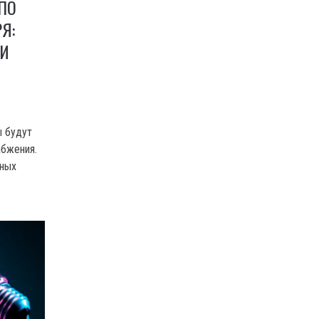
ПО
Я:
КИ
ы будут
абжения.
жных