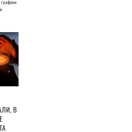
 графики
и
АЛИ, В
Е
ТА