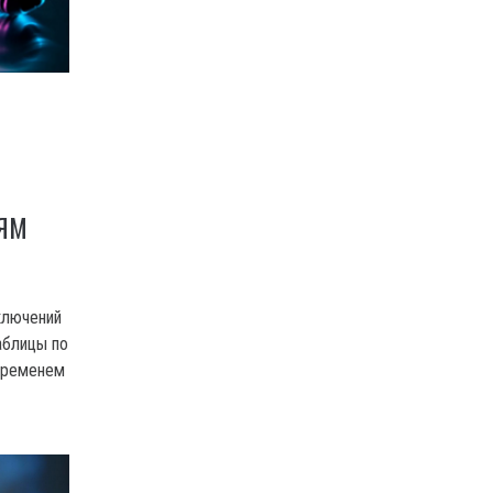
ДЯМ
ключений
аблицы по
временем