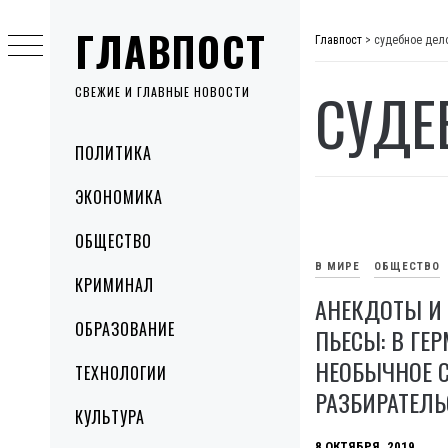
Skip
ГЛАВПОСТ
to
Главпост
>
судебное дел
content
СУДЕ
СВЕЖИЕ И ГЛАВНЫЕ НОВОСТИ
Primary
ПОЛИТИКА
Menu
ЭКОНОМИКА
ОБЩЕСТВО
В МИРЕ
ОБЩЕСТВО
КРИМИНАЛ
АНЕКДОТЫ И
ОБРАЗОВАНИЕ
ПЬЕСЫ: В ГЕ
НЕОБЫЧНОЕ 
ТЕХНОЛОГИИ
РАЗБИРАТЕЛЬ
КУЛЬТУРА
8 ОКТЯБРЯ, 2019