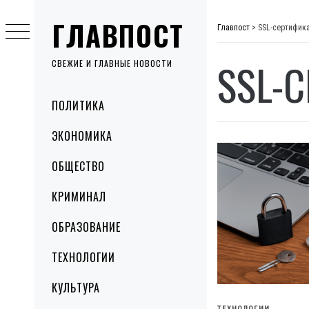
Skip
ГЛАВПОСТ
to
Главпост
>
SSL-сертифик
content
SSL-
СВЕЖИЕ И ГЛАВНЫЕ НОВОСТИ
Primary
ПОЛИТИКА
Menu
ЭКОНОМИКА
ОБЩЕСТВО
КРИМИНАЛ
ОБРАЗОВАНИЕ
ТЕХНОЛОГИИ
КУЛЬТУРА
ТЕХНОЛОГИИ