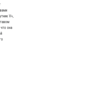
т
твами
тник V»,
ставом
 что она
ей
го