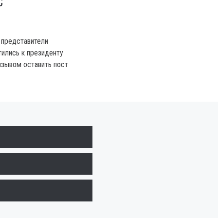
С
о представители
тились к президенту
изывом оставить пост