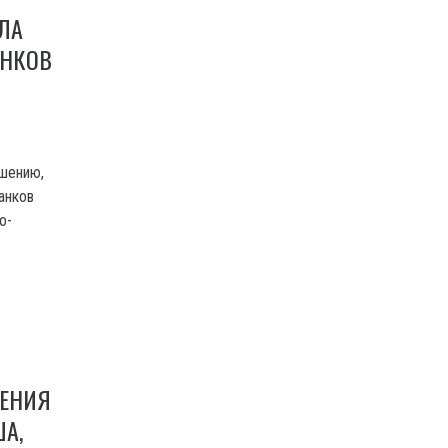
ЛА
АНКОВ
ашению,
анков
о-
ЩЕНИЯ
А,