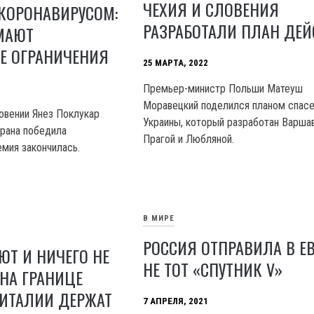
ЧЕХИЯ И СЛОВЕНИЯ
КОРОНАВИРУСОМ:
РАЗРАБОТАЛИ ПЛАН ДЕ
МАЮТ
Е ОГРАНИЧЕНИЯ
25 МАРТА, 2022
Премьер-министр Польши Матеуш
Моравецкий поделился планом спасе
овении Янез Поклукар
Украины, который разработан Варшав
трана победила
Прагой и Любляной.
емия закончилась.
В МИРЕ
РОССИЯ ОТПРАВИЛА В Е
ЮТ И НИЧЕГО НЕ
НЕ ТОТ «СПУТНИК V»
НА ГРАНИЦЕ
 ИТАЛИИ ДЕРЖАТ
7 АПРЕЛЯ, 2021