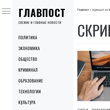
Skip
ГЛАВПОСТ
to
Главпост
>
скриншот на 
content
СКРИ
СВЕЖИЕ И ГЛАВНЫЕ НОВОСТИ
Primary
ПОЛИТИКА
Menu
ЭКОНОМИКА
ОБЩЕСТВО
КРИМИНАЛ
ОБРАЗОВАНИЕ
ТЕХНОЛОГИИ
КУЛЬТУРА
СТАТЬИ
ТЕХНОЛОГИ