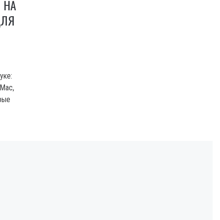
 НА
ДЛЯ
уке:
Mac,
рые