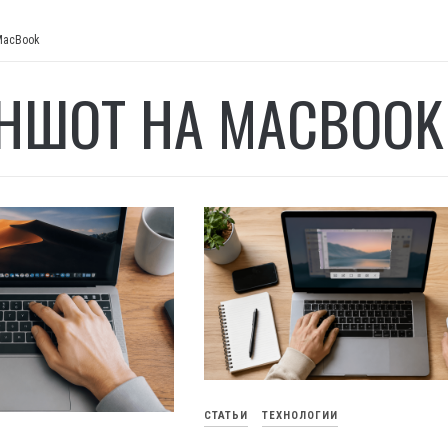
MacBook
НШОТ НА MACBOOK
СТАТЬИ
ТЕХНОЛОГИИ
И