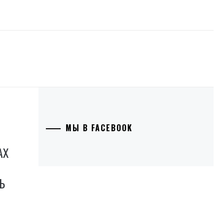
МЫ В FACEBOOK
АХ
Ь