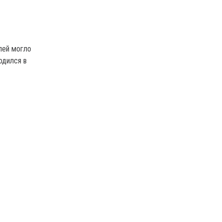
лей могло
одился в