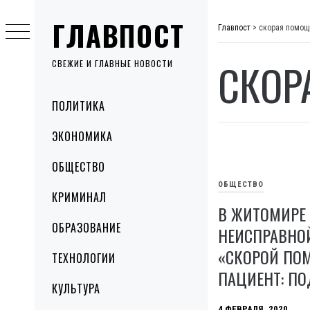
Skip
ГЛАВПОСТ
to
Главпост
>
скорая помощ
content
СКОР
СВЕЖИЕ И ГЛАВНЫЕ НОВОСТИ
Primary
ПОЛИТИКА
Menu
ЭКОНОМИКА
ОБЩЕСТВО
ОБЩЕСТВО
КРИМИНАЛ
В ЖИТОМИРЕ 
ОБРАЗОВАНИЕ
НЕИСПРАВН
«СКОРОЙ ПО
ТЕХНОЛОГИИ
ПАЦИЕНТ: П
КУЛЬТУРА
4 ФЕВРАЛЯ, 2020