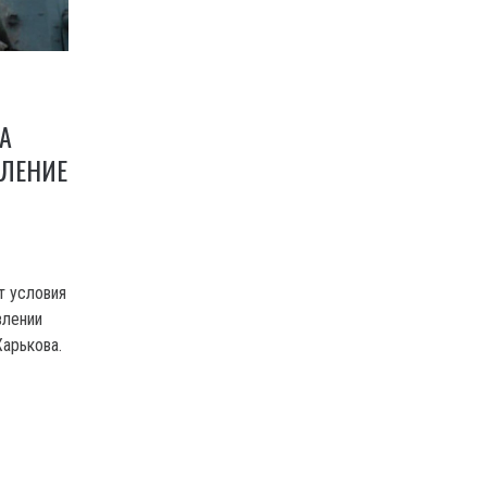
А
ПЛЕНИЕ
т условия
влении
Харькова.