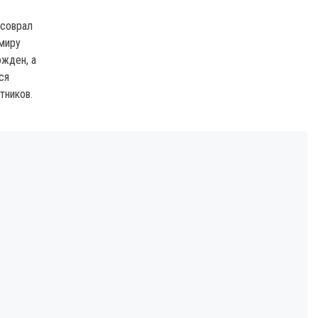
 соврал
миру
ожден, а
ся
тников.