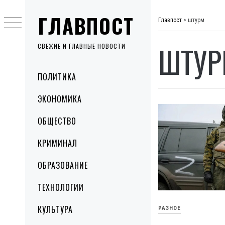
Skip
ГЛАВПОСТ
to
Главпост
>
штурм
content
ШТУР
СВЕЖИЕ И ГЛАВНЫЕ НОВОСТИ
Primary
ПОЛИТИКА
Menu
ЭКОНОМИКА
ОБЩЕСТВО
КРИМИНАЛ
ОБРАЗОВАНИЕ
ТЕХНОЛОГИИ
КУЛЬТУРА
РАЗНОЕ