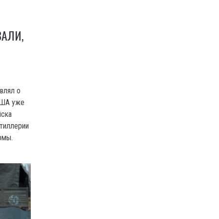
АЛИ,
влял о
США уже
йска
ртиллерии
рмы.