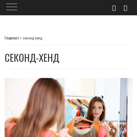
Skip
to
Главпост
>
секонд-хенд
content
СЕКОНД-ХЕНД