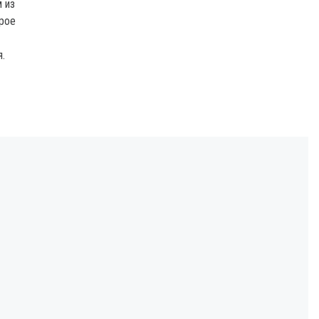
 из
орое
.