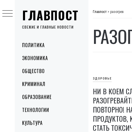
Skip
ГЛАВПОСТ
to
Главпост
>
разогрев
content
РАЗО
СВЕЖИЕ И ГЛАВНЫЕ НОВОСТИ
Primary
ПОЛИТИКА
Menu
ЭКОНОМИКА
ОБЩЕСТВО
ЗДОРОВЬЕ
КРИМИНАЛ
НИ В КОЕМ С
ОБРАЗОВАНИЕ
РАЗОГРЕВАЙТ
ПОВТОРНО! Н
ТЕХНОЛОГИИ
ПРОДУКТОВ, 
КУЛЬТУРА
СТАТЬ ТОКС