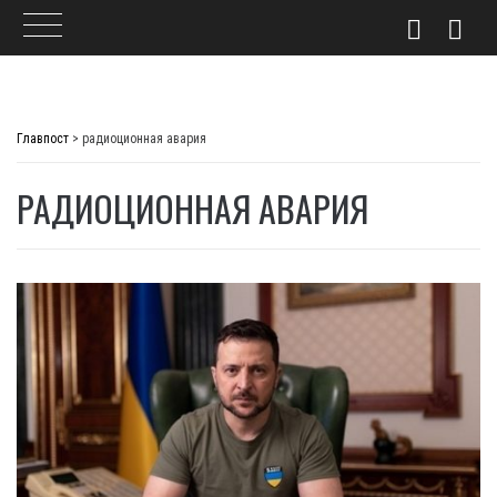
Skip
to
Главпост
>
радиоционная авария
content
РАДИОЦИОННАЯ АВАРИЯ