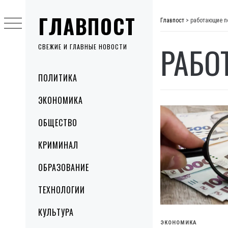
Skip
ГЛАВПОСТ
to
Главпост
>
работающие п
content
РАБО
СВЕЖИЕ И ГЛАВНЫЕ НОВОСТИ
Primary
ПОЛИТИКА
Menu
ЭКОНОМИКА
ОБЩЕСТВО
КРИМИНАЛ
ОБРАЗОВАНИЕ
ТЕХНОЛОГИИ
КУЛЬТУРА
ЭКОНОМИКА