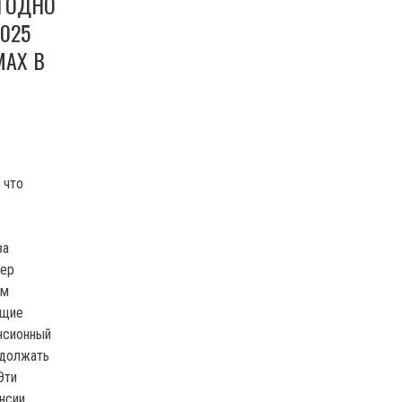
ЫГОДНО
2025
МАХ В
 что
за
нер
ом
ющие
нсионный
одолжать
Эти
нсии.