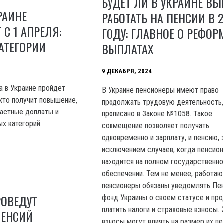
БУДЕТ ЛИ В УКРАИНЕ В
РАИНЕ
РАБОТАТЬ НА ПЕНСИИ В 
 С 1 АПРЕЛЯ:
ГОДУ: ГЛАВНОЕ О РЕФОР
АТЕГОРИИ
ВЫПЛАТАХ
9 ДЕКАБРЯ, 2024
а в Украине пройдет
В Украине пенсионеры имеют право
 кто получит повышение,
продолжать трудовую деятельность,
растные доплаты и
прописано в Законе №1058. Такое
х категорий.
совмещение позволяет получать
одновременно и зарплату, и пенсию, 
исключением случаев, когда пенсио
находится на полном государственн
обеспечении. Тем не менее, работа
пенсионеры обязаны уведомлять Пе
РОВЕДУТ
фонд Украины о своем статусе и пр
платить налоги и страховые взносы. 
ПЕНСИЙ
взносы могут влиять на размер их пе