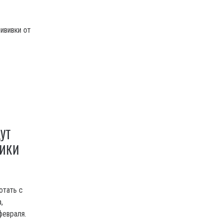
ививки от
Н
УТ
ДИКИ
отать с
,
февраля.