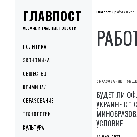
Skip
ГЛАВПОСТ
to
Главпост
>
работа школ
content
РАБО
СВЕЖИЕ И ГЛАВНЫЕ НОВОСТИ
Primary
ПОЛИТИКА
Menu
ЭКОНОМИКА
ОБЩЕСТВО
ОБРАЗОВАНИЕ
ОБЩЕ
КРИМИНАЛ
БУДЕТ ЛИ ОФ
ОБРАЗОВАНИЕ
УКРАИНЕ С 1 
МИНОБРАЗОВ
ТЕХНОЛОГИИ
УСЛОВИЕ
КУЛЬТУРА
24 МАЯ, 2022