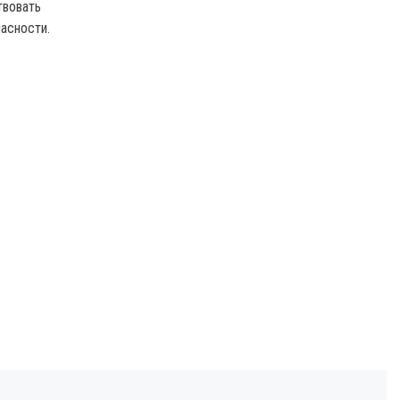
твовать
асности.