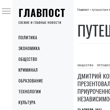
Skip
ГЛАВПОСТ
to
Главпост
>
путешествия 
content
ПУТЕ
СВЕЖИЕ И ГЛАВНЫЕ НОВОСТИ
Primary
ПОЛИТИКА
Menu
ЭКОНОМИКА
ОБЩЕСТВО
ОБЩЕСТВО
ПУТЕШЕ
КРИМИНАЛ
ДМИТРИЙ КО
ОБРАЗОВАНИЕ
ПРЕЗЕНТОВАЛ
ПРИУРОЧЕННО
ТЕХНОЛОГИИ
НЕЗАВИСИМО
КУЛЬТУРА
23 АПРЕЛЯ, 2021