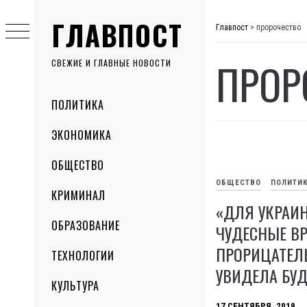
Skip
ГЛАВПОСТ
to
Главпост
>
пророчество
content
ПРОР
СВЕЖИЕ И ГЛАВНЫЕ НОВОСТИ
Primary
ПОЛИТИКА
Menu
ЭКОНОМИКА
ОБЩЕСТВО
ОБЩЕСТВО
ПОЛИТИ
КРИМИНАЛ
«ДЛЯ УКРАИ
ОБРАЗОВАНИЕ
ЧУДЕСНЫЕ ВР
ПРОРИЦАТЕЛ
ТЕХНОЛОГИИ
УВИДЕЛА БУ
КУЛЬТУРА
17 СЕНТЯБРЯ, 2019