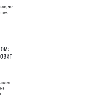
ала, что
нтом.
КОМ:
НОВИТ
онские
ные
а