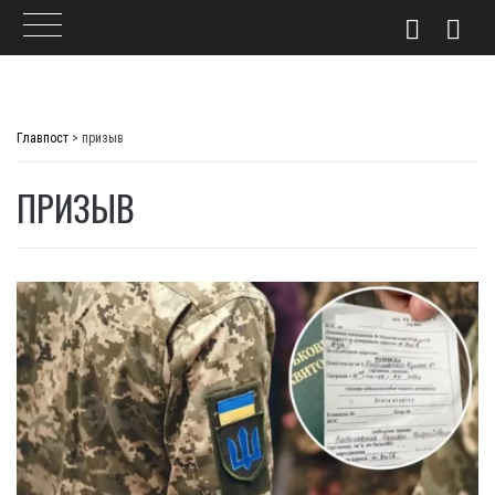
Skip
to
Главпост
>
призыв
content
ПРИЗЫВ