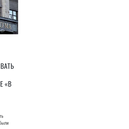
ВАТЬ
Е «В
ть
 были