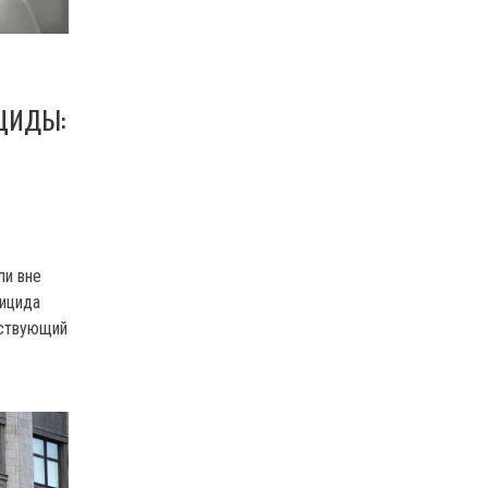
ЦИДЫ:
ли вне
уицида
тствующий