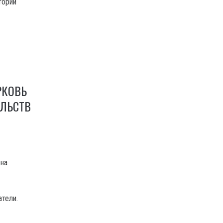
тории
РКОВЬ
ЕЛЬСТВ
она
атели.