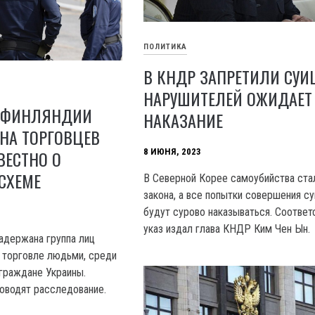
ПОЛИТИКА
В КНДР ЗАПРЕТИЛИ СУИ
НАРУШИТЕЛЕЙ ОЖИДАЕТ
 ФИНЛЯНДИИ
НАКАЗАНИЕ
НА ТОРГОВЦЕВ
ВЕСТНО О
8 ИЮНЯ, 2023
СХЕМЕ
В Северной Корее самоубийства ста
закона, а все попытки совершения с
будут сурово наказываться. Соотве
указ издал глава КНДР Ким Чен Ын.
адержана группа лиц
 торговле людьми, среди
граждане Украины.
оводят расследование.