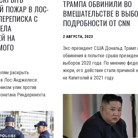
ТРАМПА ОБВИНИЛИ ВО
Й ПОЖАР В ЛОС-
ВМЕШАТЕЛЬСТВЕ В ВЫБО
ПЕРЕПИСКА С
ПОДРОБНОСТИ ОТ CNN
ВЕЛА
ЕЙ НА
2 АВГУСТА, 2023
МОГО
Экс-президент США Дональд Трамп 
обвинения в попытке срыва президен
выборов 2020 года. По мнению феде
жюри, его действия стали причиной 
елям раскрыть
на Капитолий в 2021 году.
 в Лос-Анджелесе:
ником улик против
онатана Риндеркнехта.