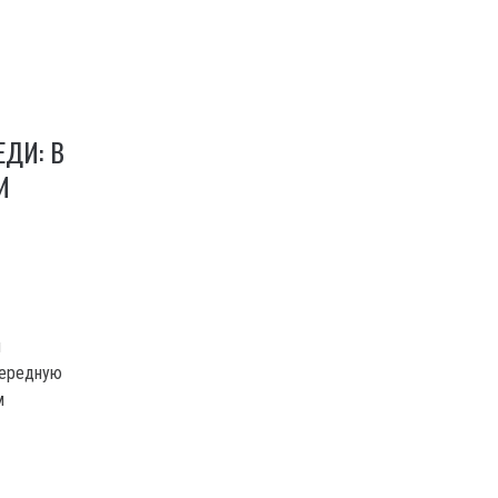
ДИ: В
И
и
чередную
м