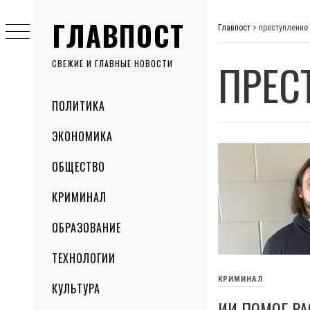
Skip
ГЛАВПОСТ
to
Главпост
>
преступление
content
ПРЕС
СВЕЖИЕ И ГЛАВНЫЕ НОВОСТИ
Primary
ПОЛИТИКА
Menu
ЭКОНОМИКА
ОБЩЕСТВО
КРИМИНАЛ
ОБРАЗОВАНИЕ
ТЕХНОЛОГИИ
КРИМИНАЛ
КУЛЬТУРА
ИИ ПОМОГ Р