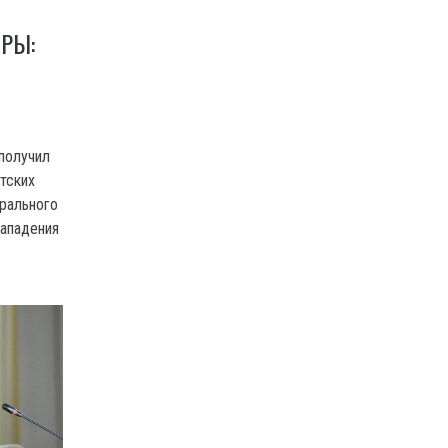
РЫ:
получил
тских
рального
нападения