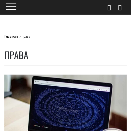
Skip
to
Главпост
>
права
content
ПРАВА