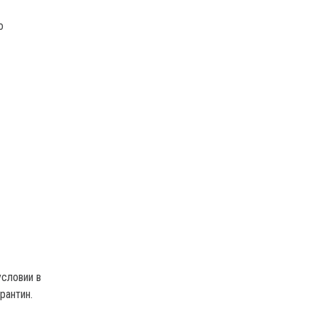
о
условии в
рантин.