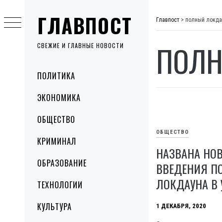
Skip
ГЛАВПОСТ
to
Главпост
>
полный локда
content
ПОЛН
СВЕЖИЕ И ГЛАВНЫЕ НОВОСТИ
Primary
ПОЛИТИКА
Menu
ЭКОНОМИКА
ОБЩЕСТВО
ОБЩЕСТВО
КРИМИНАЛ
НАЗВАНА НОВ
ОБРАЗОВАНИЕ
ВВЕДЕНИЯ П
ЛОКДАУНА В 
ТЕХНОЛОГИИ
КУЛЬТУРА
1 ДЕКАБРЯ, 2020